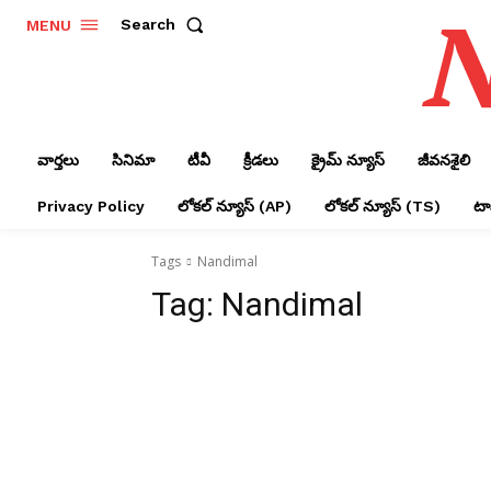
N
Search
MENU
వార్తలు
సినిమా
టీవీ
క్రీడలు
క్రైమ్ న్యూస్‌
జీవనశైలి
Privacy Policy
లోక‌ల్ న్యూస్‌ (AP)
లోక‌ల్ న్యూస్‌ (TS)
టాప
Tags
Nandimal
Tag:
Nandimal