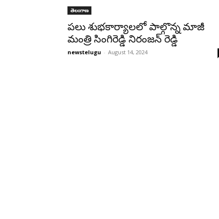
తెలంగాణ
పలు శుభకార్యాలలో పాల్గొన్న మాజీ
మంత్రి సింగిరెడ్డి నిరంజన్ రెడ్డి
newstelugu
-
August 14, 2024