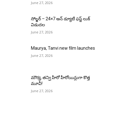
June 27, 2026
సోల్జర్ – 24×7 ఆన్ డ్యూటీ ఫస్ట్ లుక్
విడుదల
June 27, 2026
Maurya, Tanvi new film launches
June 27, 2026
మౌర్య‌, త‌న్వి హీరో హీరోయిన్లుగా కొత్త
మూవీ!
June 27, 2026