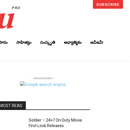
u
SUBSCRIBE
PRO
ాపారం
సాహిత్యం
సంస్కృతి
ఆధ్యాత్మికం
అవీఇవీ!
- Advertisment -
MOST READ
Soldier – 24×7 On Duty Movie
First Look Releases