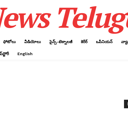
ews Telug
ఫోటోలు
వీడియోలు
సైన్స్‌-టెక్నాలజీ
కెరీర్‌
ఒపీనియన్‌
వ్య
్‌స్టోరీ
English