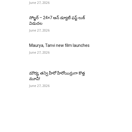
June 27, 2026
సోల్జర్ – 24×7 ఆన్ డ్యూటీ ఫస్ట్ లుక్
విడుదల
June 27, 2026
Maurya, Tanvi new film launches
June 27, 2026
మౌర్య‌, త‌న్వి హీరో హీరోయిన్లుగా కొత్త
మూవీ!
June 27, 2026