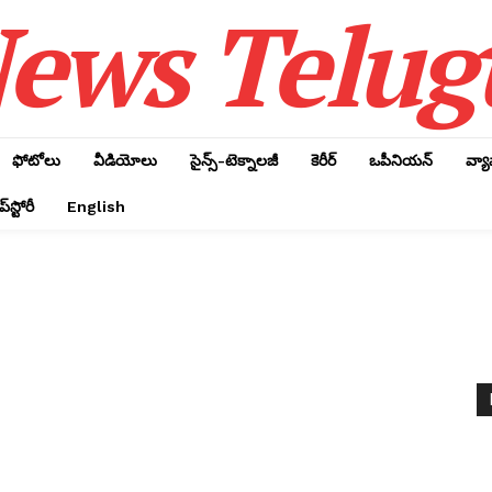
ews Telug
ఫోటోలు
వీడియోలు
సైన్స్‌-టెక్నాలజీ
కెరీర్‌
ఒపీనియన్‌
వ్య
్‌స్టోరీ
English