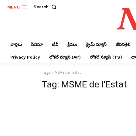
N
Search
MENU
వార్తలు
సినిమా
టీవీ
క్రీడలు
క్రైమ్ న్యూస్‌
జీవనశైలి
Privacy Policy
లోక‌ల్ న్యూస్‌ (AP)
లోక‌ల్ న్యూస్‌ (TS)
టాప
Tags
MSME de l'Estat
Tag:
MSME de l'Estat