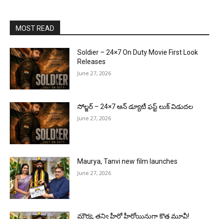
MOST READ
Soldier – 24×7 On Duty Movie First Look
Releases
June 27, 2026
సోల్జర్ – 24×7 ఆన్ డ్యూటీ ఫస్ట్ లుక్ విడుదల
June 27, 2026
Maurya, Tanvi new film launches
June 27, 2026
మౌర్య‌, త‌న్వి హీరో హీరోయిన్లుగా కొత్త మూవీ!