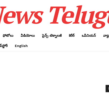
ews Telug
ఫోటోలు
వీడియోలు
సైన్స్‌-టెక్నాలజీ
కెరీర్‌
ఒపీనియన్‌
వ్య
్‌స్టోరీ
English