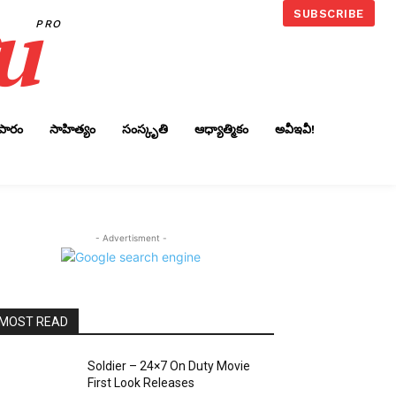
u
SUBSCRIBE
PRO
ాపారం
సాహిత్యం
సంస్కృతి
ఆధ్యాత్మికం
అవీఇవీ!
- Advertisment -
MOST READ
Soldier – 24×7 On Duty Movie
First Look Releases