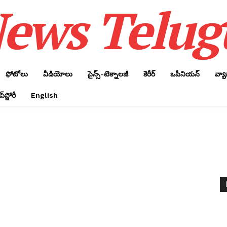
ews Telug
ఫోటోలు
వీడియోలు
సైన్స్‌-టెక్నాలజీ
కెరీర్‌
ఒపీనియన్‌
వ్య
్‌స్టోరీ
English