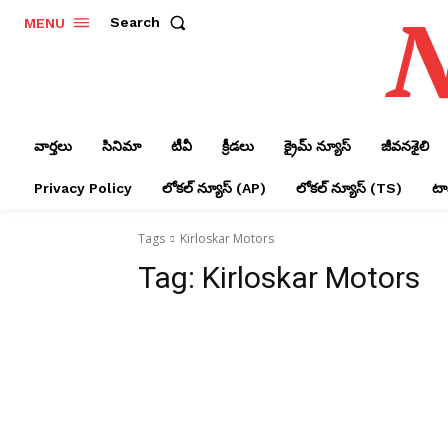
N
Search
MENU
వార్తలు
సినిమా
టీవీ
క్రీడలు
క్రైమ్ న్యూస్‌
జీవనశైలి
Privacy Policy
లోక‌ల్ న్యూస్‌ (AP)
లోక‌ల్ న్యూస్‌ (TS)
టాప
Tags
Kirloskar Motors
Tag:
Kirloskar Motors