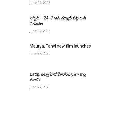
June 27, 2026
సోల్జర్ – 24×7 ఆన్ డ్యూటీ ఫస్ట్ లుక్
విడుదల
June 27, 2026
Maurya, Tanvi new film launches
June 27, 2026
మౌర్య‌, త‌న్వి హీరో హీరోయిన్లుగా కొత్త
మూవీ!
June 27, 2026