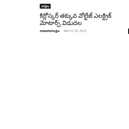
వార్తలు
కిర్లోస్కర్ తక్కువ వోల్టేజ్ ఎలక్ట్రిక్
మోటార్స్ విడుద‌ల‌
newstelugu
-
March 29, 2022