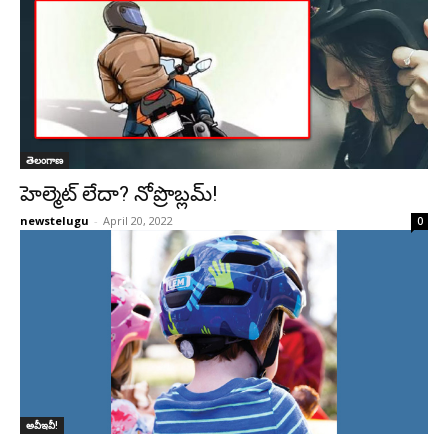
తెలంగాణ
హెల్మెట్‌ లేదా? నోప్రొబ్లమ్‌!
newstelugu
-
April 20, 2022
0
అవీఇవీ!