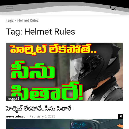
Tags
Helmet Rules
Tag:
Helmet Rules
ఆంధ్రప్రదేశ్‌
హెల్మెట్ లేక‌పోతే..సీను సితారే!
newstelugu
-
February 5, 2025
0