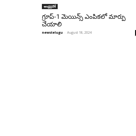
ఆంధ్రప్రదేశ్‌
గ్రూప్‌-1 మెయిన్స్‌ ఎంపికలో మార్పు
చేయాలి
newstelugu
-
August 18, 2024