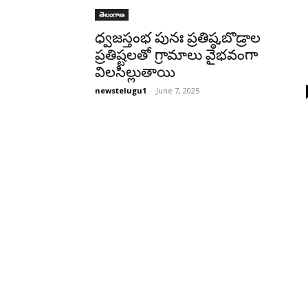
తెలంగాణ
ధ్వజస్తంభ పునః ప్రతిష్ఠ,బొడ్రాల
ప్రతిష్టలతో గ్రామాలు వైభవంగా
విలసిల్లుతాయి
newstelugu1
-
June 7, 2025