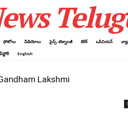
ews Telug
ఫోటోలు
వీడియోలు
సైన్స్‌-టెక్నాలజీ
కెరీర్‌
ఒపీనియన్‌
వ్య
్‌స్టోరీ
English
 Gandham Lakshmi