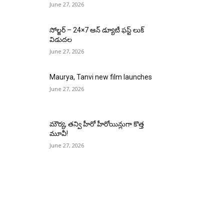
June 27, 2026
సోల్జర్ – 24×7 ఆన్ డ్యూటీ ఫస్ట్ లుక్
విడుదల
June 27, 2026
Maurya, Tanvi new film launches
June 27, 2026
మౌర్య‌, త‌న్వి హీరో హీరోయిన్లుగా కొత్త
మూవీ!
June 27, 2026