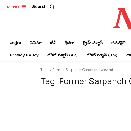
N
Search
MENU
వార్తలు
సినిమా
టీవీ
క్రీడలు
క్రైమ్ న్యూస్‌
జీవనశైలి
Privacy Policy
లోక‌ల్ న్యూస్‌ (AP)
లోక‌ల్ న్యూస్‌ (TS)
టాప
Tags
Former Sarpanch Gandham Lakshmi
Tag:
Former Sarpanch