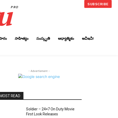
u
SUBSCRIBE
PRO
ాపారం
సాహిత్యం
సంస్కృతి
ఆధ్యాత్మికం
అవీఇవీ!
- Advertisment -
MOST READ
Soldier – 24×7 On Duty Movie
First Look Releases