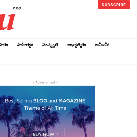
u
SUBSCRIBE
PRO
ాపారం
సాహిత్యం
సంస్కృతి
ఆధ్యాత్మికం
అవీఇవీ!
- Advertisment -