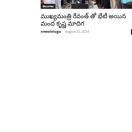
తెలంగాణ
ముఖ్యమంత్రి రేవంత్ తో భేటీ అయిన
మంద కృష్ణ మాదిగ
newstelugu
-
August 22, 2024