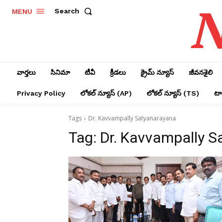
N
Search
MENU
వార్తలు
సినిమా
టీవీ
క్రీడలు
క్రైమ్ న్యూస్‌
జీవనశైలి
Privacy Policy
లోక‌ల్ న్యూస్‌ (AP)
లోక‌ల్ న్యూస్‌ (TS)
టాప
Tags
Dr. Kavvampally Satyanarayana
Tag:
Dr. Kavvampally 