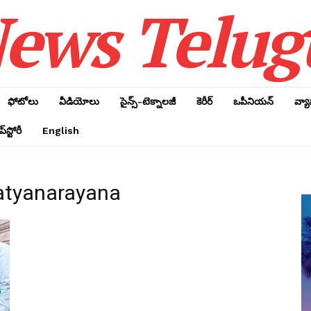
ews Telug
ఫోటోలు
వీడియోలు
సైన్స్‌-టెక్నాలజీ
కెరీర్‌
ఒపీనియన్‌
వ్య
్‌స్టోరీ
English
Satyanarayana