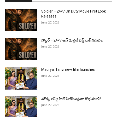
Soldier – 24×7 On Duty Movie First Look
Releases
June 27, 2026
సోల్జర్ – 24×7 ఆన్ డ్యూటీ ఫస్ట్ లుక్ విడుదల
June 27, 2026
Maurya, Tanvi new film launches
June 27, 2026
మౌర్య‌, త‌న్వి హీరో హీరోయిన్లుగా కొత్త మూవీ!
June 27, 2026