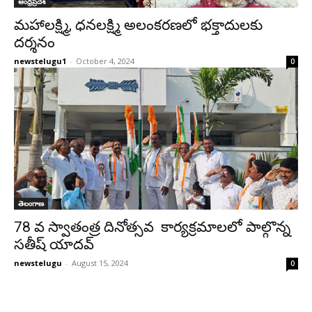
ఆంధ్రప్రదేశ్‌
మహాలక్ష్మి, ధనలక్ష్మి అలంకరణలో భక్తాదులకు
దర్శనం
newstelugu1
-
October 4, 2024
0
తెలంగాణ
78 వ స్వాతంత్ర దినోత్సవ కార్యక్రమాలలో పాల్గొన్న
సతీష్ యాదవ్
newstelugu
-
August 15, 2024
0