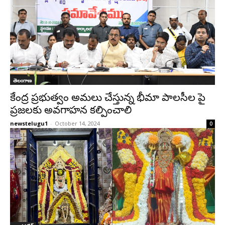
తెలంగాణ
కేంద్ర ప్రభుత్వం అమలు చేస్తున్న భీమా పాలసీల పై
ప్రజలకు అవగాహన కల్పించాలి
newstelugu1
-
October 14, 2024
0