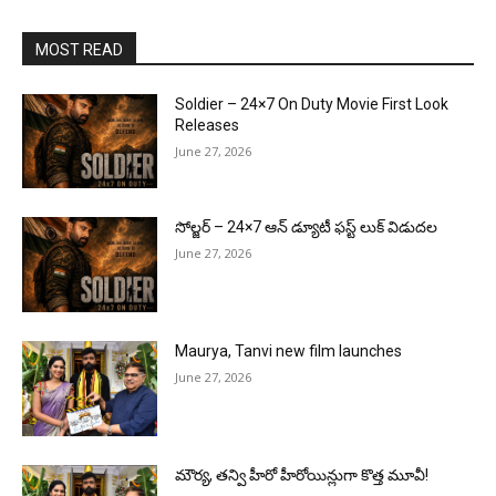
MOST READ
Soldier – 24×7 On Duty Movie First Look
Releases
June 27, 2026
సోల్జర్ – 24×7 ఆన్ డ్యూటీ ఫస్ట్ లుక్ విడుదల
June 27, 2026
Maurya, Tanvi new film launches
June 27, 2026
మౌర్య‌, త‌న్వి హీరో హీరోయిన్లుగా కొత్త మూవీ!