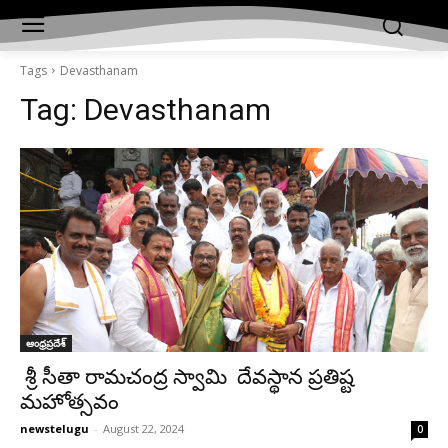
Tags
Devasthanam
Tag:
Devasthanam
ఆంధ్రప్రదేశ్‌
శ్రీ సీతా రామచంద్ర స్వామి దేవస్థాన ప్రతిష్ట
మహోత్సవం
newstelugu
-
August 22, 2024
0