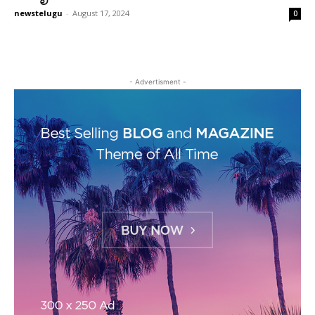
newstelugu
-
August 17, 2024
0
- Advertisment -