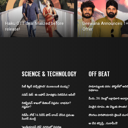
Haiku OTT deal finalized before
Deewana Announces 1+
release!
Offer
SCIENCE & TECHNOLOGY
OFF BEAT
సిటీ కిల్ల‌ర్ వ‌చ్చేస్తోంది! ముంబ‌యికి ముప్పు?
సామాన్యులకు వరం: పోస్ట‌ల్‌లో అద
ప‌థ‌కాలు
స‌డెన్ డెత్: ఈ ఐఫోన్ మోడళ్లను నిలిపేసిన ఆపిల్‌!
మీరు..36 నెలల్లో లక్షాధికారి అవ్వా
రిజిస్ట్రేషన్‌ శాఖలో డిజిట‌ల్ విప్ల‌వం: లాభ‌మా?
న‌ష్ట‌మా?
వింతైన రూపం..ఈ చెట్టుకు సొంతం!
రెడ్‌మీ నోట్‌ 14 సిరీస్‌ ఫోన్ లాంచ్ చేసిన ప్రముఖ
దొంగలు పారిపోయారని జైలునే మూస
సింగర్ మంగ్లీ
ఆ చేప కన్పిస్తే…సునామీనే!
‘ఇండియాఫస్ట్ లైఫ్’ నగరంలో విస్తరణ