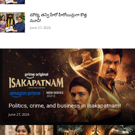
మౌర్య‌, త‌న్వి హీరో హీరోయిన్లుగా కొత్త
మూవీ!
June 27, 2026
Politics, crime, and business in Isakapatnam!
June 27, 2026