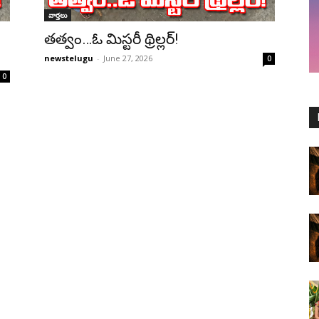
వార్తలు
త‌త్వం…ఓ మిస్ట‌రీ థ్రిల్ల‌ర్‌!
newstelugu
-
June 27, 2026
0
0