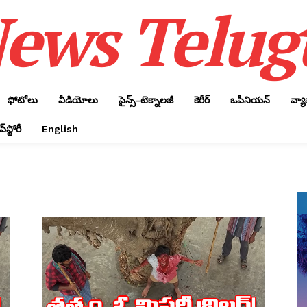
ews Telug
ఫోటోలు
వీడియోలు
సైన్స్‌-టెక్నాలజీ
కెరీర్‌
ఒపీనియన్‌
వ్య
్‌స్టోరీ
English
j