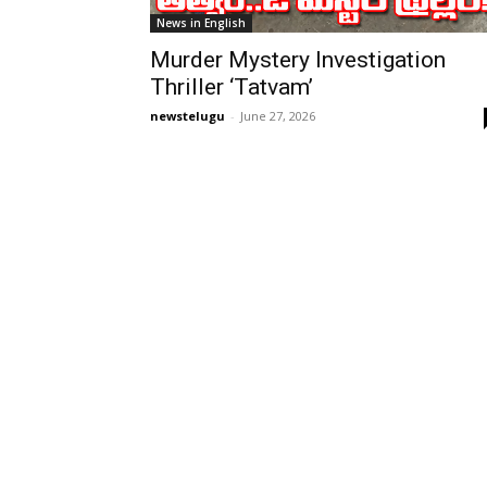
News in English
Murder Mystery Investigation
Thriller ‘Tatvam’
newstelugu
-
June 27, 2026