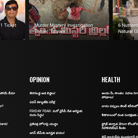
1 Ticket
Murder Mystery Investigation
6 Nutrien
Thriller ‘Tatvam’
Natural G
OPINION
HEALTH
ిరిపోయే బీమా
తిరగబడ్డ ఆడ బిడ్డలు!
అందం మీ సొంతం: స‌హ‌జ నిగా
పోష‌కాలు!
ప‌వ‌న్ క‌ళ్యాణ్‌కు ప‌రీక్ష‌!
లా?
బాదం పప్పులు తింటే శరీరంలో
FRIDAY FEAR: మ‌రో వైసీపీ నేత అరెస్టుకు
రంగం సిద్ధం!
శీతాకాలంలో దంత సంరక్షణకు
ేశారు!
ప్రతిపక్ష హోదాపై యుద్ధం
స్ట్రోక్ తర్వాత వేగంగా కోలుకోవ
రిహాబిలిటేషన్ కీలకం
జగన్‌ టీమ్‌కు అనర్హత భయం!
బ్రెస్ట్ క్యాన్సర్‌ను ముందుగానే 