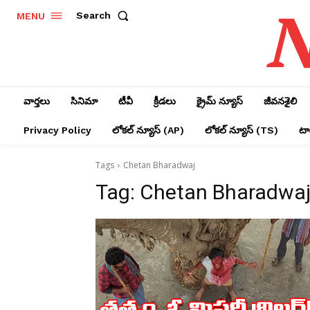
N
Search
MENU
వార్తలు
సినిమా
టీవీ
క్రీడలు
క్రైమ్ న్యూస్‌
జీవనశైలి
Privacy Policy
లోక‌ల్ న్యూస్‌ (AP)
లోక‌ల్ న్యూస్‌ (TS)
టాప
Tags
Chetan Bharadwaj
Tag:
Chetan Bharadwa