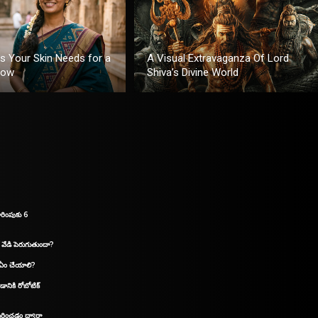
ts Your Skin Needs for a
A Visual Extravaganza Of Lord
low
Shiva’s Divine World
రింపుకు 6
 వేడి పెరుగుతుందా?
 ఏం చేయాలి?
డానికి రోబోటిక్
గుర్తించడం ద్వారా