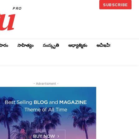
u
SUBSCRIBE
PRO
ాపారం
సాహిత్యం
సంస్కృతి
ఆధ్యాత్మికం
అవీఇవీ!
- Advertisment -