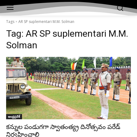
Tags
AR SP suplementari M.M. Solman
Tag:
AR SP suplementari M.M.
Solman
ఆంధ్రప్రదేశ్‌
కన్నుల పండుగగా స్వాతంత్య్ర దినోత్సవం పరేడ్
నిర్వహించాలి