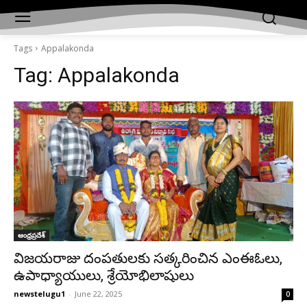
Tags
Appalakonda
Tag:
Appalakonda
ఆంధ్రప్రదేశ్‌
విజయరాజు దంపతులకు సత్కరించిన ఎంఈఓలు,
ఉపాధ్యాయులు, శ్రేయోభిలాషులు
newstelugu1
-
June 22, 2025
0