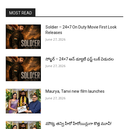
MOST READ
Soldier – 24×7 On Duty Movie First Look
Releases
June 27, 2026
సోల్జర్ – 24×7 ఆన్ డ్యూటీ ఫస్ట్ లుక్ విడుదల
June 27, 2026
Maurya, Tanvi new film launches
June 27, 2026
మౌర్య‌, త‌న్వి హీరో హీరోయిన్లుగా కొత్త మూవీ!