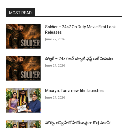
MOST READ
Soldier – 24×7 On Duty Movie First Look
Releases
June 27, 2026
సోల్జర్ – 24×7 ఆన్ డ్యూటీ ఫస్ట్ లుక్ విడుదల
June 27, 2026
Maurya, Tanvi new film launches
June 27, 2026
మౌర్య‌, త‌న్వి హీరో హీరోయిన్లుగా కొత్త మూవీ!