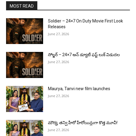
MOST READ
Soldier – 24×7 On Duty Movie First Look
Releases
June 27, 2026
సోల్జర్ – 24×7 ఆన్ డ్యూటీ ఫస్ట్ లుక్ విడుదల
June 27, 2026
Maurya, Tanvi new film launches
June 27, 2026
మౌర్య‌, త‌న్వి హీరో హీరోయిన్లుగా కొత్త మూవీ!
June 27, 2026