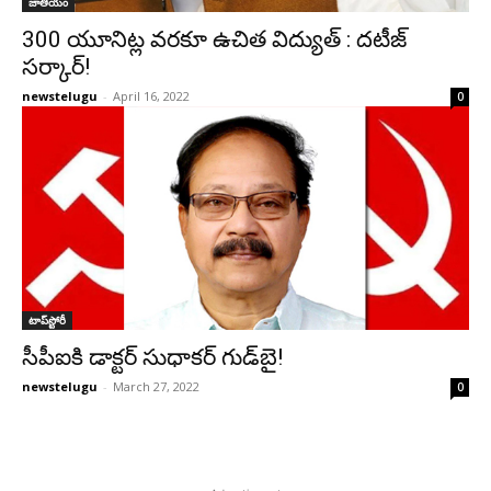
జాతీయం
300 యూనిట్ల వరకూ ఉచిత విద్యుత్‌ : దటీజ్‌
సర్కార్‌!
newstelugu
-
April 16, 2022
0
టాప్‌స్టోరీ
సీపీఐకి డాక్టర్‌ సుధాకర్‌ గుడ్‌బై!
newstelugu
-
March 27, 2022
0