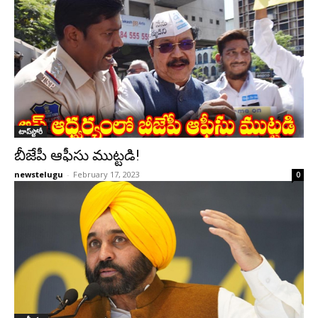
టాప్‌స్టోరీ
బీజేపీ ఆఫీసు ముట్ట‌డి!
newstelugu
-
February 17, 2023
0