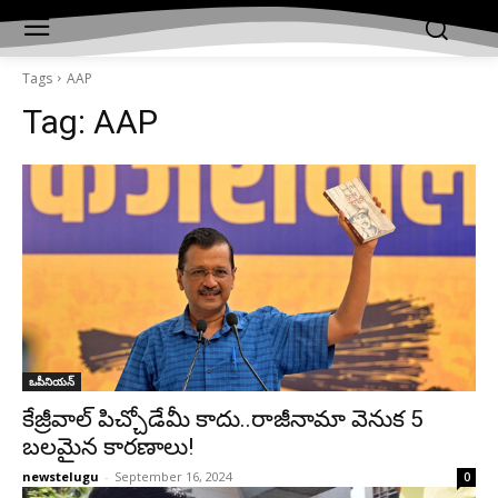
Tags
AAP
Tag:
AAP
ఒపీనియన్‌
కేజ్రీవాల్‌ పిచ్చోడేమీ కాదు..రాజీనామా వెనుక 5
బలమైన కారణాలు!
newstelugu
-
September 16, 2024
0