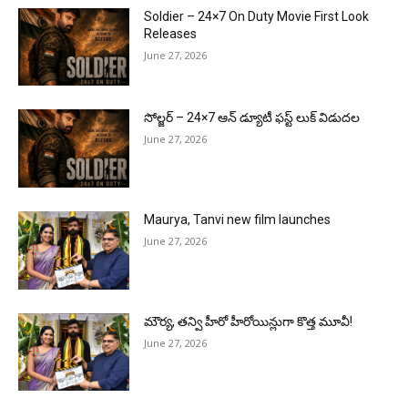
Soldier – 24×7 On Duty Movie First Look
Releases
June 27, 2026
సోల్జర్ – 24×7 ఆన్ డ్యూటీ ఫస్ట్ లుక్ విడుదల
June 27, 2026
Maurya, Tanvi new film launches
June 27, 2026
మౌర్య‌, త‌న్వి హీరో హీరోయిన్లుగా కొత్త మూవీ!
June 27, 2026