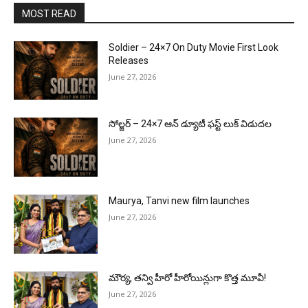
MOST READ
Soldier – 24×7 On Duty Movie First Look
Releases
June 27, 2026
సోల్జర్ – 24×7 ఆన్ డ్యూటీ ఫస్ట్ లుక్ విడుదల
June 27, 2026
Maurya, Tanvi new film launches
June 27, 2026
మౌర్య‌, త‌న్వి హీరో హీరోయిన్లుగా కొత్త మూవీ!
June 27, 2026