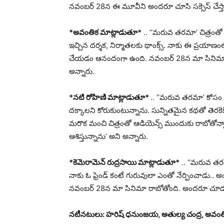
నవంబర్ 28న ఈ మూవీని అందరూ చూసి సక్సెస్ చేస్తార
*అవంతిక మాట్లాడుతూ*
.. ‘‘మరువ తరమా’ చిత్రంతో త
ఇచ్చిన దర్శక, నిర్మాతలకు థాంక్స్. నాకు ఈ ప్రయాణంల
చేయడం ఆనందంగా ఉంది. నవంబర్ 28న మా సినిమా రా
అన్నారు.
*నటి రోహిణి మాట్లాడుతూ*
.. ‘‘మరువ తరమా’ కోసం చ
దక్కాలని కోరుకుంటున్నాను. సున్నితమైన కథతో తెరకె
మరొక మంచి చిత్రంతో ఆడియెన్స్ ముందుకు రాబోతోన్నాను
ఆశిస్తున్నాను’ అని అన్నారు.
*కెమెరామెన్ రుద్రసాయి మాట్లాడుతూ*
.. ‘‘మరువ తరమ
నాకు ఓ ఫ్రెండ్ కంటే గురువులా ఎంతో నేర్పించాడు.. 
నవంబర్ 28న మా సినిమా రాబోతోంది. అందరూ చూడండ
నటీనటులు: హరిష్ ధనుంజయ, అతుల్య చంద్ర, అవంతి