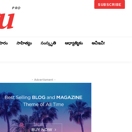
u
SUBSCRIBE
PRO
ాపారం
సాహిత్యం
సంస్కృతి
ఆధ్యాత్మికం
అవీఇవీ!
- Advertisment -