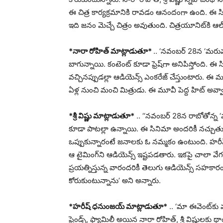
ఈ చిత్ర కార్యక్రమానికి రావడం ఆనందంగా ఉంది. ఈ సి
ఇది జనం మెచ్చే చిత్రం అవుతుంది. చిత్రయూనిట్‌కి ఆల్ ద
*నారా రోహిత్ మాట్లాడుతూ*
.. ‘నవంబర్ 28న ‘మరువ 
బాగున్నాయి. కంటెంట్ కూడా ఫ్రెష్‌గా అనిపిస్తోంది. 
వచ్చినప్పుడల్లా ఆడియెన్స్ ఎంకరేజ్ చేస్తుంటారు. ఈ
ఏళ్ల నుంచి మంచి మిత్రుడు. ఈ మూవీ పెద్ద హిట్ అవ్వ
*శ్రీ విష్ణు మాట్లాడుతూ*
.. ‘‘నవంబర్ 28న రాబోతోన్
కూడా పాటల్లా ఉన్నాయి. ఈ సినిమా అందరికీ నచ్చుతుంద
ఒప్పుకున్నారంటే జనాలకు ఓ నమ్మకం ఉంటుంది. హరీష్
ఆ టైమింగ్‌ని ఆడియెన్స్ ఇష్టపడతారు. ఇకపై చాలా వే
ప్రయత్నిస్తున్న వారందరికీ తెలుగు ఆడియెన్స్ సహకార
కోరుకుంటున్నాను’ అని అన్నారు.
*హరీష్ ధనుంజయ్ మాట్లాడుతూ*
.. ‘మా ఈవెంట్‌కు 
ఫ్రెండ్స్, ఫ్యామిలీ అయిన నారా రోహిత్, శ్రీ విష్ణులకు