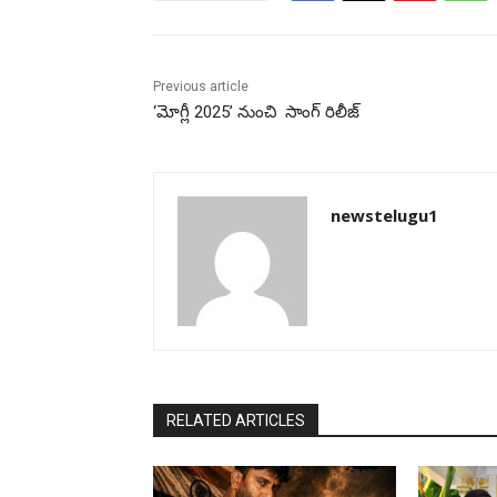
Previous article
‘మోగ్లీ 2025’ నుంచి సాంగ్ రిలీజ్
newstelugu1
RELATED ARTICLES