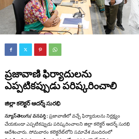
ప్రజావాణి ఫిర్యాదులను
ఎప్పటికప్పుడు పరిష్కరించాలి
జిల్లా కలెక్టర్ ఆదర్శ్ సురభి
న్యూస్‌తెలుగు/ వనపర్తి :
ప్రజావాణిలో వచ్చే ఫిర్యాదులను నిర్లక్ష్యం
చేయకుండా ఎప్పటికప్పుడు పరిష్కరించాలని జిల్లా కలెక్టర్ ఆదర్శ్ సురభి
ఆదేశించారు. సోమవారం కలెక్టరేట్‌లోని సమావేశ మందిరంలో