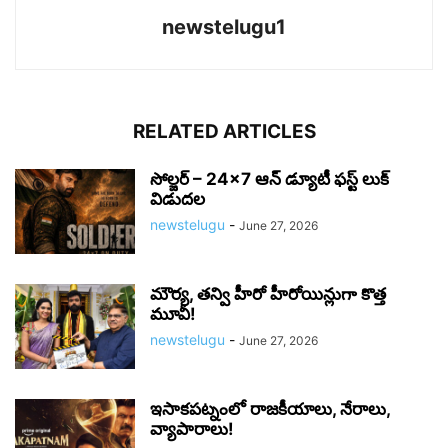
newstelugu1
RELATED ARTICLES
సోల్జర్ – 24×7 ఆన్ డ్యూటీ ఫస్ట్ లుక్
విడుదల
newstelugu
-
June 27, 2026
మౌర్య‌, త‌న్వి హీరో హీరోయిన్లుగా కొత్త
మూవీ!
newstelugu
-
June 27, 2026
ఇసాకపట్నంలో రాజ‌కీయాలు, నేరాలు,
వ్యాపారాలు!