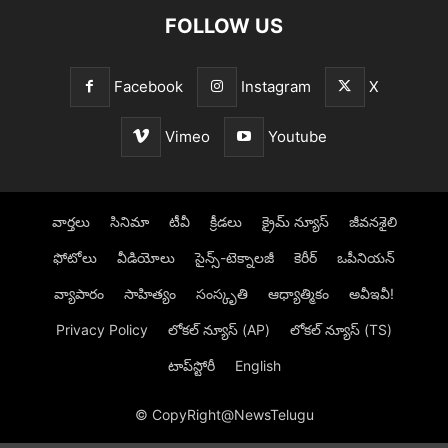
FOLLOW US
Facebook
Instagram
X
Vimeo
Youtube
వార్తలు
సినిమా
టీవీ
క్రీడలు
క్రైమ్ న్యూస్‌
జీవనశైలి
ఫోటోలు
వీడియోలు
సైన్స్‌-టెక్నాలజీ
కెరీర్‌
ఒపీనియన్‌
వ్యాపారం
సాహిత్యం
సంస్కృతి
ఆధ్యాత్మికం
అవీఇవీ!
Privacy Policy
లోక‌ల్ న్యూస్‌ (AP)
లోక‌ల్ న్యూస్‌ (TS)
టాప్‌స్టోరీ
English
© CopyRight@NewsTelugu