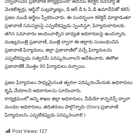
నిర్వహించిన ప్రజావాణి కార్యక్రమంలో అదనప కలెక్టర్ రెవెన్యూ జి
వెంకటేశ్వర్లు, ఆర్డీవో సుబ్రహ్మణ్యం, డి ఆర్ డి ఓ పి.డి ఉమాదేవితో కలిసి
ప్రజల నుండి అర్జీలు స్వీకరించారు. ఈ సందర్భంగా కలెక్టర్ మాట్లాడుతూ
ప్రజావాణి సమస్యలపై ఎప్పటికప్పుడు స్పందిస్తూ, ఫిర్యాదుదారులకు
తగిన సమాచారం అందించాల్సిన బాధ్యత అధికారులపై ఉందన్నారు.
ముఖ్యమంత్రి ప్రజావాణి, మంత్రి ద్వారా ఈ జిల్లాకు సంబంధించిన
ప్రజావాణి ఫిర్యాదులు, జిల్లా ప్రజావాణిలో వచ్చే ఫిర్యాదులను
ఎప్పటికప్పుడు సత్వరమే పరిష్కరించాలని ఆదేశించారు. ఈరోజు
ప్రజావాణికి మొత్తం 90 ఫిర్యాదులు వచ్చాయి.
ప్రజల ఫిర్యాదులు సాధ్యమైనంత త్వరగా పరిష్కరించేందుకు అధికారులు
కృషి చేయాలని అధికారులను సూచించారు.
కార్యక్రమంలో అన్ని శాఖల జిల్లా అధికారులు, వీడియో కాన్ఫరెన్స్ ద్వారా
మండల అధికారులు, తదితరులు పాల్గొన్నారు (Story:ప్రజావాణి
ఫిర్యాదులను ఎప్పటికప్పుడు పరిష్కరించాలి )
Post Views:
127