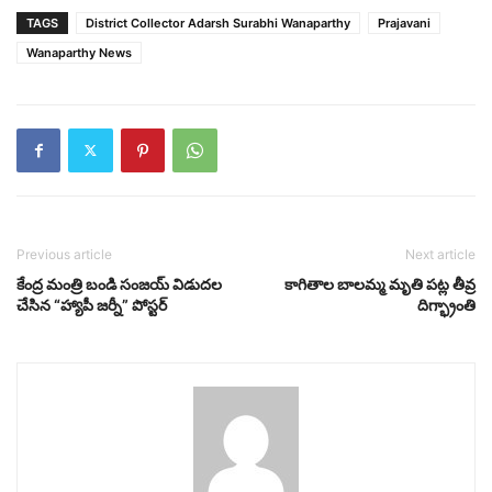
TAGS
District Collector Adarsh ​​Surabhi Wanaparthy
Prajavani
Wanaparthy News
Previous article
Next article
కేంద్ర మంత్రి బండి సంజయ్ విడుదల
కాగితాల బాలమ్మ మృతి పట్ల తీవ్ర
చేసిన “హ్యాపీ జర్నీ” పోస్టర్
దిగ్భ్రాంతి