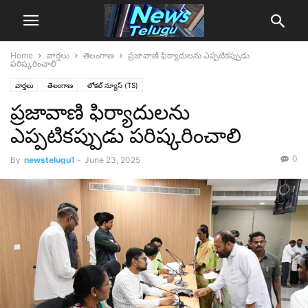
Home
వార్తలు
తెలంగాణ
ప్రజావాణి ఫిర్యాదులను ఎప్పటికప్పుడు
పరిష్కరించాలి
వార్తలు
తెలంగాణ
లోక‌ల్ న్యూస్‌ (TS)
ప్రజావాణి ఫిర్యాదులను
ఎప్పటికప్పుడు పరిష్కరించాలి
0
By
newstelugu1
-
June 23, 2025