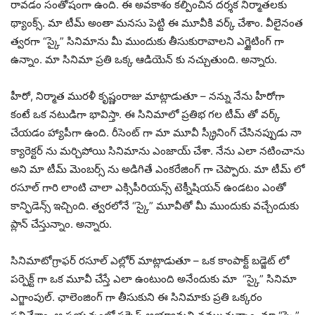
రావడం సంతోషంగా ఉంది. ఈ అవకాశం కల్పించిన దర్శక నిర్మాతలకు
థ్యాంక్స్. మా టీమ్ అంతా మనసు పెట్టి ఈ మూవీకి వర్క్ చేశాం. వీలైనంత
త్వరగా “స్కై” సినిమాను మీ ముందుకు తీసుకురావాలని ఎగ్జైటింగ్ గా
ఉన్నాం. మా సినిమా ప్రతి ఒక్క ఆడియెన్ కు నచ్చుతుంది. అన్నారు.
హీరో, నిర్మాత మురళీ కృష్ణంరాజు మాట్లాడుతూ – నన్ను నేను హీరోగా
కంటే ఒక నటుడిగా భావిస్తా. ఈ సినిమాలో ప్రతిభ గల టీమ్ తో వర్క్
చేయడం హ్యాపీగా ఉంది. రీసెంట్ గా మా మూవీ స్క్రీనింగ్ చేసినప్పుడు నా
క్యారెక్టర్ ను మర్చిపోయి సినిమాను ఎంజాయ్ చేశా. నేను ఎలా నటించాను
అని మా టీమ్ మెంబర్స్ ను అడిగితే ఎంకరేజింగ్ గా చెప్పారు. మా టీమ్ లో
రసూల్ గారి లాంటి చాలా ఎక్సిపీరియన్స్ టెక్నీషియన్ ఉండటం ఎంతో
కాన్ఫిడెన్స్ ఇచ్చింది. త్వరలోనే “స్కై” మూవీతో మీ ముందుకు వచ్చేందుకు
ప్లాన్ చేస్తున్నాం. అన్నారు.
సినిమాటోగ్రాఫర్ రసూల్ ఎల్లోర్ మాట్లాడుతూ – ఒక కాంపాక్ట్ బడ్జెట్ లో
పర్పెక్ట్ గా ఒక మూవీ చేస్తే ఎలా ఉంటుంది అనేందుకు మా “స్కై” సినిమా
ఎగ్జాంపుల్. ఛాలెంజింగ్ గా తీసుకుని ఈ సినిమాకు ప్రతి ఒక్కరం