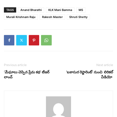
TAGS
Anand Bharathi
KLK Mani Bamma
MS
Murali Krishnam Raju
Rakesh Master
Shruti Shetty
Previous article
Next article
‘మేఘాలు చెప్పిన ప్రేమ కథ’ టీజర్
‘బకాసుర రెస్టారెంట్‌’ నుంచి లిరికల్‌
లాంచ్
వీడియో