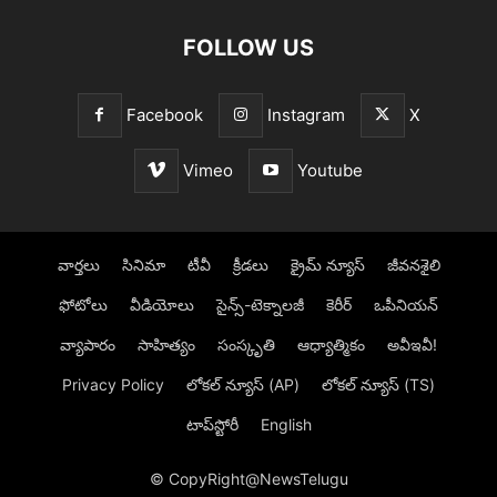
FOLLOW US
Facebook
Instagram
X
Vimeo
Youtube
వార్తలు
సినిమా
టీవీ
క్రీడలు
క్రైమ్ న్యూస్‌
జీవనశైలి
ఫోటోలు
వీడియోలు
సైన్స్‌-టెక్నాలజీ
కెరీర్‌
ఒపీనియన్‌
వ్యాపారం
సాహిత్యం
సంస్కృతి
ఆధ్యాత్మికం
అవీఇవీ!
Privacy Policy
లోక‌ల్ న్యూస్‌ (AP)
లోక‌ల్ న్యూస్‌ (TS)
టాప్‌స్టోరీ
English
© CopyRight@NewsTelugu