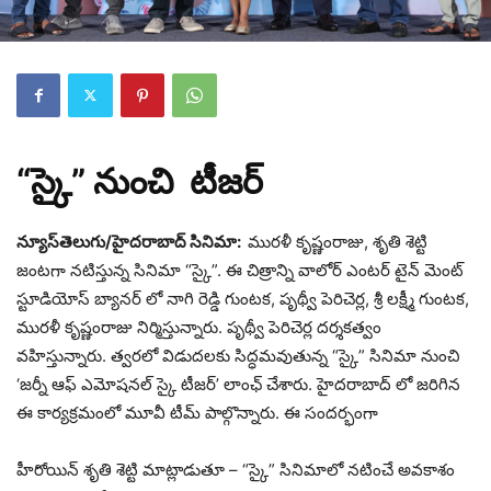
“స్కై” నుంచి టీజర్
న్యూస్‌తెలుగు/హైద‌రాబాద్ సినిమా:
మురళీ కృష్ణంరాజు, శృతి శెట్టి
జంటగా నటిస్తున్న సినిమా “స్కై”. ఈ చిత్రాన్ని వాలోర్ ఎంటర్ టైన్ మెంట్
స్టూడియోస్ బ్యానర్ లో నాగి రెడ్డి గుంటక, పృథ్వీ పెరిచెర్ల, శ్రీ లక్ష్మీ గుంటక,
మురళీ కృష్ణంరాజు నిర్మిస్తున్నారు. పృథ్వీ పెరిచెర్ల దర్శకత్వం
వహిస్తున్నారు. త్వరలో విడుదలకు సిద్ధమవుతున్న “స్కై” సినిమా నుంచి
‘జర్నీ ఆఫ్ ఎమోషనల్ స్కై టీజర్’ లాంఛ్ చేశారు. హైదరాబాద్ లో జరిగిన
ఈ కార్యక్రమంలో మూవీ టీమ్ పాల్గొన్నారు. ఈ సందర్భంగా
హీరోయిన్ శృతి శెట్టి మాట్లాడుతూ – “స్కై” సినిమాలో నటించే అవకాశం