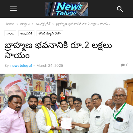
Home
వార్తలు
ఆంధ్రప్రదేశ్‌
బ్రాహ్మణ భవనానికి రూ.2 లక్షలు సాయం
వార్తలు
ఆంధ్రప్రదేశ్‌
లోక‌ల్ న్యూస్‌ (AP)
బ్రాహ్మణ భవనానికి రూ.2 లక్షలు
సాయం
0
By
newstelugu1
-
March 24, 2025