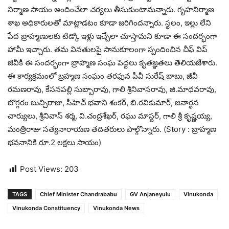
నిర్మాణ సాయం అందించేలా చర్యలు తీసుకుంటామన్నారు. గృహనిర్మాణ
శాఖ అధికారులతో మాట్లాడటం కూడా జరిగిందన్నారు. స్థలం, ఇల్లు లేని
పేద బ్రాహ్మణులకు టిడ్కో ఇళ్లు ఇచ్చేలా చూస్తామని కూడా ఈ సందర్భంగా
హామీ ఇచ్చారు. తమ వినతులపై సానుకూలంగా స్పందించిన చీఫ్‌ విప్
జీవీకి ఈ సందర్భంగా బ్రాహ్మణ సంఘ పెద్దలు కృతజ్ఞతలు తెలియజేశారు.
ఈ కార్యక్రమంలో బ్రహ్మణ సంఘం తరఫున పీవీ సురేష్ బాబు, జీవీ
రమణరావు, కేసనపల్లి సుబ్బారావు, గాలి శ్రీనివాసరావు, జి.మాధవరావు,
బొగ్గరం బుచ్చిరాజు, సీహెచ్ భవాని శంకర్, బి.రవికుమార్, జనార్ధన
చార్యులు, శ్రీనివాస్ శర్మ, వి.చంద్రశేఖర్, రఘు మాస్టర్, గాలి శ్రీ కృష్ణయ్య,
మంత్రిరాజు సత్యనారాయణ తదితరులు పాల్గొన్నారు. (Story : బ్రాహ్మణ
భవనానికి రూ.2 లక్షలు సాయం)
Post Views:
203
TAGS
Chief Minister Chandrababu
GV Anjaneyulu
Vinukonda
Vinukonda Constituency
Vinukonda News