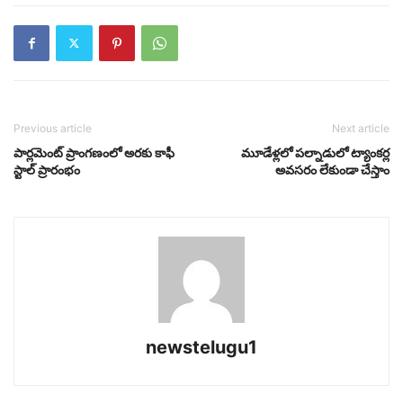
Previous article
Next article
పార్లమెంట్ ప్రాంగణంలో అరకు కాఫీ
మూడేళ్లలో పల్నాడులో ట్యాంకర్ల
స్టాల్ ప్రారంభం
అవసరం లేకుండా చేస్తాం
newstelugu1