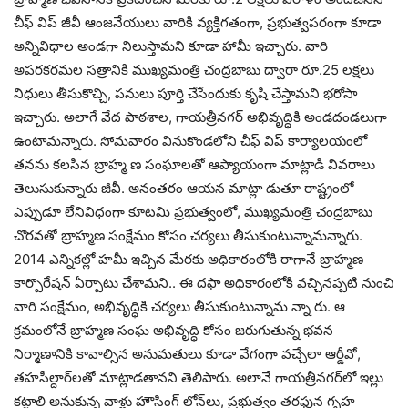
చీఫ్‌ విప్ జీవీ ఆంజనేయులు వారికి వ్యక్తిగతంగా, ప్రభుత్వపరంగా కూడా
అన్నివిధాల అండగా నిలుస్తామని కూడా హామీ ఇచ్చారు. వారి
అపరకరమల సత్రానికి ముఖ్యమంత్రి చంద్రబాబు ద్వారా రూ.25 లక్షలు
నిధులు తీసుకొచ్చి, పనులు పూర్తి చేసేందుకు కృషి చేస్తామని భరోసా
ఇచ్చారు. అలాగే వేద పాఠశాల, గాయత్రీనగర్ అభివృద్ధికి అండదండలుగా
ఉంటామన్నారు. సోమవారం వినుకొండలోని చీఫ్ విప్ కార్యాలయంలో
తనను కలసిన బ్రాహ్మ ణ సంఘాలతో ఆప్యాయంగా మాట్లాడి వివరాలు
తెలుసుకున్నారు జీవీ. అనంతరం ఆయన మాట్లా డుతూ రాష్ట్రంలో
ఎప్పుడూ లేనివిధంగా కూటమి ప్రభుత్వంలో, ముఖ్యమంత్రి చంద్రబాబు
చొరవతో బ్రాహ్మణ సంక్షేమం కోసం చర్యలు తీసుకుంటున్నామన్నారు.
2014 ఎన్నికల్లో హమీ ఇచ్చిన మేరకు అధికారంలోకి రాగానే బ్రాహ్మణ
కార్పొరేషన్ ఏర్పాటు చేశామని.. ఈ దఫా అధికారంలోకి వచ్చినప్పటి నుంచి
వారి సంక్షేమం, అభివృద్ధికి చర్యలు తీసుకుంటున్నామ న్నా రు. ఆ
క్రమంలోనే బ్రాహ్మణ సంఘ అభివృద్ధి కోసం జరుగుతున్న భవన
నిర్మాణానికి కావాల్సిన అనుమతులు కూడా వేగంగా వచ్చేలా ఆర్డీవో,
తహసీల్దార్‌లతో మాట్లాడతానని తెలిపారు. అలానే గాయత్రీనగర్‌లో ఇల్లు
కట్టాలి అనుకున్న వాళ్లు హౌసింగ్ లోన్‌లు, ప్రభుత్వం తరఫున గృహ