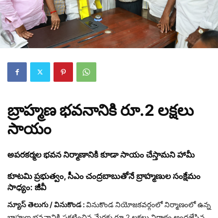
బ్రాహ్మణ భవనానికి రూ.2 లక్షలు
సాయం
అపరకర్మల భవన నిర్మాణానికి కూడా సాయం చేస్తామని హామీ
కూటమి ప్రభుత్వం, సీఎం చంద్రబాబుతోనే బ్రాహ్మణుల సంక్షేమం
సాధ్యం: జీవీ
న్యూస్ తెలుగు / వినుకొండ :
వినుకొండ నియోజకవర్గంలో నిర్మాణంలో ఉన్న
బ్రాహ్మణ భవనానికి ప్రకటించిన మేరకు రూ.2 లక్షలు విరాళం అందజేసిన