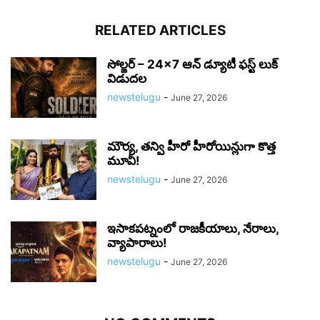
RELATED ARTICLES
సోల్జర్ – 24×7 ఆన్ డ్యూటీ ఫస్ట్ లుక్
విడుదల
newstelugu
-
June 27, 2026
మౌర్య‌, త‌న్వి హీరో హీరోయిన్లుగా కొత్త
మూవీ!
newstelugu
-
June 27, 2026
ఇసాకపట్నంలో రాజ‌కీయాలు, నేరాలు,
వ్యాపారాలు!
newstelugu
-
June 27, 2026