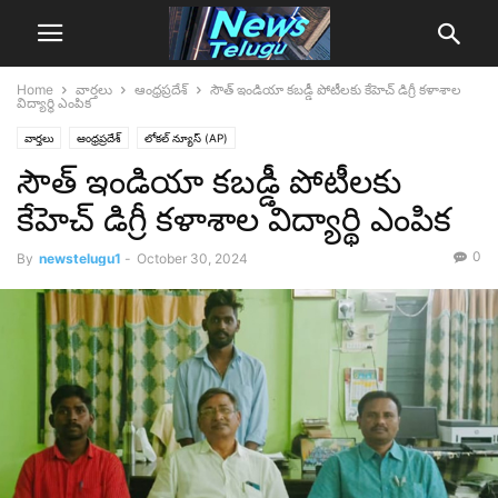
Home
వార్తలు
ఆంధ్రప్రదేశ్‌
సౌత్ ఇండియా కబడ్డీ పోటీలకు కేహెచ్ డిగ్రీ కళాశాల
విద్యార్థి ఎంపిక
వార్తలు
ఆంధ్రప్రదేశ్‌
లోక‌ల్ న్యూస్‌ (AP)
సౌత్ ఇండియా కబడ్డీ పోటీలకు
కేహెచ్ డిగ్రీ కళాశాల విద్యార్థి ఎంపిక
0
By
newstelugu1
-
October 30, 2024