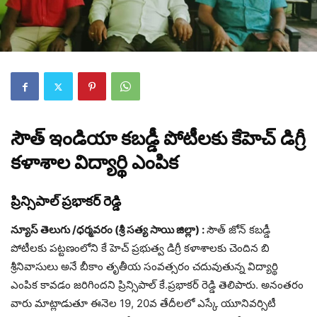
సౌత్ ఇండియా కబడ్డీ పోటీలకు కేహెచ్ డిగ్రీ
కళాశాల విద్యార్థి ఎంపిక
ప్రిన్సిపాల్ ప్రభాకర్ రెడ్డి
న్యూస్ తెలుగు /ధర్మవరం (శ్రీ సత్య సాయి జిల్లా) :
సౌత్ జోన్ కబడ్డీ
పోటీలకు పట్టణంలోని కే హెచ్ ప్రభుత్వ డిగ్రీ కళాశాలకు చెందిన బి
శ్రీనివాసులు అనే బీకాం తృతీయ సంవత్సరం చదువుతున్న విద్యార్థి
ఎంపిక కావడం జరిగిందని ప్రిన్సిపాల్ కే.ప్రభాకర్ రెడ్డి తెలిపారు. అనంతరం
వారు మాట్లాడుతూ ఈనెల 19, 20వ తేదీలలో ఎస్కే యూనివర్సిటీ