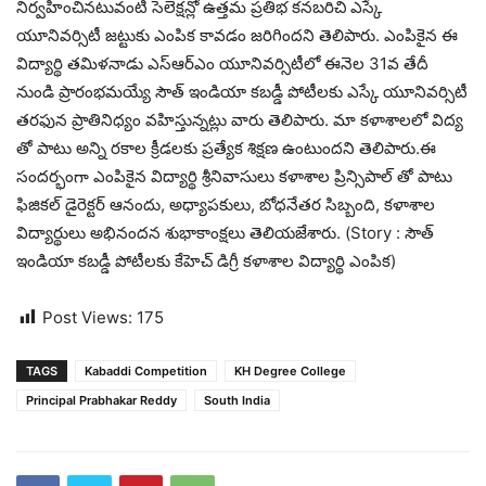
నిర్వహించినటువంటి సెలెక్షన్లో ఉత్తమ ప్రతిభ కనబరిచి ఎస్కే
యూనివర్సిటీ జట్టుకు ఎంపిక కావడం జరిగిందని తెలిపారు. ఎంపికైన ఈ
విద్యార్థి తమిళనాడు ఎస్ఆర్ఎం యూనివర్సిటీలో ఈనెల 31వ తేదీ
నుండి ప్రారంభమయ్యే సౌత్ ఇండియా కబడ్డీ పోటీలకు ఎస్కే యూనివర్సిటీ
తరఫున ప్రాతినిధ్యం వహిస్తున్నట్లు వారు తెలిపారు. మా కళాశాలలో విద్య
తో పాటు అన్ని రకాల క్రీడలకు ప్రత్యేక శిక్షణ ఉంటుందని తెలిపారు.ఈ
సందర్భంగా ఎంపికైన విద్యార్థి శ్రీనివాసులు కళాశాల ప్రిన్సిపాల్ తో పాటు
ఫిజికల్ డైరెక్టర్ ఆనందు, అధ్యాపకులు, బోధనేతర సిబ్బంది, కళాశాల
విద్యార్థులు అభినందన శుభాకాంక్షలు తెలియజేశారు. (Story : సౌత్
ఇండియా కబడ్డీ పోటీలకు కేహెచ్ డిగ్రీ కళాశాల విద్యార్థి ఎంపిక)
Post Views:
175
TAGS
Kabaddi Competition
KH Degree College
Principal Prabhakar Reddy
South India