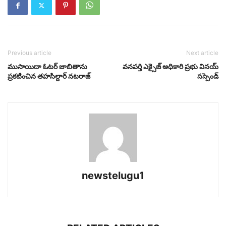
Previous article
Next article
ముసాయిదా ఓటర్ జాబితాను
వనపర్తి ఎక్సైజ్ అధికారి ప్రభు వినయ్
ప్రకటించిన తహసిల్దార్ నటరాజ్
సస్పెండ్
newstelugu1