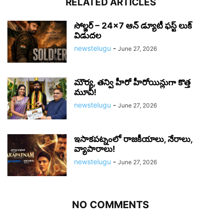
RELATED ARTICLES
సోల్జర్ – 24×7 ఆన్ డ్యూటీ ఫస్ట్ లుక్
విడుదల
newstelugu
-
June 27, 2026
మౌర్య‌, త‌న్వి హీరో హీరోయిన్లుగా కొత్త
మూవీ!
newstelugu
-
June 27, 2026
ఇసాకపట్నంలో రాజ‌కీయాలు, నేరాలు,
వ్యాపారాలు!
newstelugu
-
June 27, 2026
NO COMMENTS