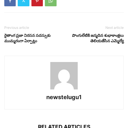
Previous article
Next article
రైతాంగ ప్రజా నిరసన సదస్సుకు
పొంగులేటికి జన్మదిన శుభాకాంక్షలు
ముమ్మరంగా ఏర్పాట్లు
తెలియజేసిన ఎమ్మెల్యే
newstelugu1
RELATED ARTICLES