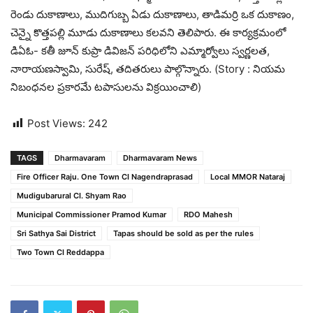
రెండు దుకాణాలు, ముదిగుబ్బ ఏడు దుకాణాలు, తాడిమర్రి ఒక దుకాణం,
చెన్నై కొత్తపల్లి మూడు దుకాణాలు కలవని తెలిపారు. ఈ కార్యక్రమంలో
డిఏఓ- కతీ జూన్ కుప్రా డివిజన్ పరిధిలోని ఎమ్మార్వోలు స్వర్ణలత,
నారాయణస్వామి, సురేష్, తదితరులు పాల్గొన్నారు. (Story : నియమ
నిబంధనల ప్రకారమే టపాసులను విక్రయించాలి)
Post Views:
242
TAGS
Dharmavaram
Dharmavaram News
Fire Officer Raju. One Town CI Nagendraprasad
Local MMOR Nataraj
Mudigubarural CI. Shyam Rao
Municipal Commissioner Pramod Kumar
RDO Mahesh
Sri Sathya Sai District
Tapas should be sold as per the rules
Two Town CI Reddappa