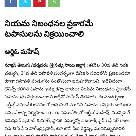
నియమ నిబంధనల ప్రకారమే
టపాసులను విక్రయించాలి
ఆర్డిఓ మహేష్
న్యూస్ తెలుగు /ధర్మవరం (శ్రీ సత్య సాయి జిల్లా) :
ఈనెల 30వ తేదీ నరక
చతుర్దశి, 31వ తేదీ దీపావళి సందర్భంగా డివిజన్ పరిధిలోని ప్రజలందరూ
కూడా దీపావళి పండుగను సంతోషంగా జరుపుకోవాలని, అదేవిధంగా
లైసెన్స్ కలిగిన టపాసు అమ్మ కప్పు దారులు నియమ నిబంధనల ప్రకారమే
టపాసులను విక్రయించాలని ఆర్డీవో మహేష్ తెలిపారు. ఈ సందర్భంగా
ఆర్డీవో సమావేశ భవనంలో అనుమతి పొందిన టపాసుల విక్రయ దారులకు
సమావేశాన్ని నిర్వహించారు. ఈ సమావేశంలో ఆర్డీవో మహేష్, మున్సిపల్
కమిషనర్ ప్రమోద్ కుమార్, స్థానిక ఎమ్మార్వో నటరాజ్, ఫైర్ ఆఫీసర్ రాజు.
వన్ టౌన్ సిఐ నాగేంద్రప్రసాద్, టూ టౌన్ సిఐ రెడ్డప్ప, ముదిగుబ్బరూరల్