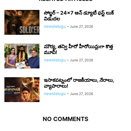
సోల్జర్ – 24×7 ఆన్ డ్యూటీ ఫస్ట్ లుక్
విడుదల
newstelugu
-
June 27, 2026
మౌర్య‌, త‌న్వి హీరో హీరోయిన్లుగా కొత్త
మూవీ!
newstelugu
-
June 27, 2026
ఇసాకపట్నంలో రాజ‌కీయాలు, నేరాలు,
వ్యాపారాలు!
newstelugu
-
June 27, 2026
NO COMMENTS