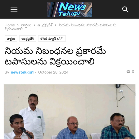
Home
వార్తలు
ఆంధ్రప్రదేశ్‌
నియమ నిబంధనల ప్రకారమే టపాసులను
విక్రయించాలి
వార్తలు
ఆంధ్రప్రదేశ్‌
లోక‌ల్ న్యూస్‌ (AP)
నియమ నిబంధనల ప్రకారమే
టపాసులను విక్రయించాలి
0
By
newstelugu1
-
October 28, 2024