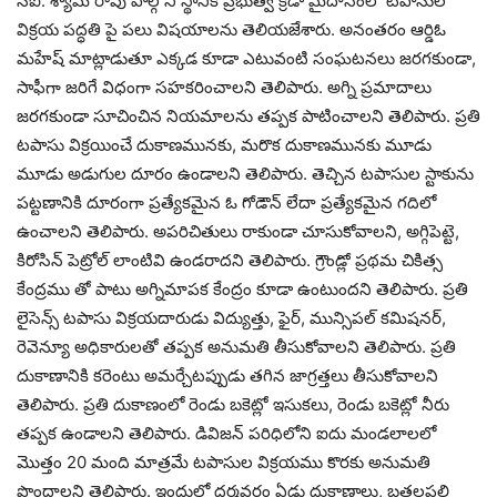
సీఐ. శ్యామ్ రావు పాల్గొని స్థానిక ప్రభుత్వ క్రీడా మైదానంలో టపాసుల
విక్రయ పద్ధతి పై పలు విషయాలను తెలియజేశారు. అనంతరం ఆర్డిఓ
మహేష్ మాట్లాడుతూ ఎక్కడ కూడా ఎటువంటి సంఘటనలు జరగకుండా,
సాఫీగా జరిగే విధంగా సహకరించాలని తెలిపారు. అగ్ని ప్రమాదాలు
జరగకుండా సూచించిన నియమాలను తప్పక పాటించాలని తెలిపారు. ప్రతి
టపాసు విక్రయించే దుకాణమునకు, మరొక దుకాణమునకు మూడు
మూడు అడుగుల దూరం ఉండాలని తెలిపారు. తెచ్చిన టపాసుల స్టాకును
పట్టణానికి దూరంగా ప్రత్యేకమైన ఓ గోడౌన్ లేదా ప్రత్యేకమైన గదిలో
ఉంచాలని తెలిపారు. అపరిచితులు రాకుండా చూసుకోవాలని, అగ్గిపెట్టె,
కిరోసిన్ పెట్రోల్ లాంటివి ఉండరాదని తెలిపారు. గ్రౌండ్లో ప్రథమ చికిత్స
కేంద్రము తో పాటు అగ్నిమాపక కేంద్రం కూడా ఉంటుందని తెలిపారు. ప్రతి
లైసెన్స్ టపాసు విక్రయదారుడు విద్యుత్తు, ఫైర్, మున్సిపల్ కమిషనర్,
రెవెన్యూ అధికారులతో తప్పక అనుమతి తీసుకోవాలని తెలిపారు. ప్రతి
దుకాణానికి కరెంటు అమర్చేటప్పుడు తగిన జాగ్రత్తలు తీసుకోవాలని
తెలిపారు. ప్రతి దుకాణంలో రెండు బకెట్లో ఇసుకలు, రెండు బకెట్లో నీరు
తప్పక ఉండాలని తెలిపారు. డివిజన్ పరిధిలోని ఐదు మండలాలలో
మొత్తం 20 మంది మాత్రమే టపాసుల విక్రయము కొరకు అనుమతి
పొందాలని తెలిపారు. ఇందులో ధర్మవరం ఏడు దుకాణాలు, బత్తలపల్లి