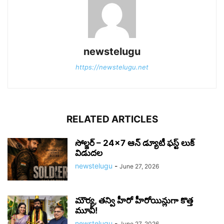
newstelugu
https://newstelugu.net
RELATED ARTICLES
సోల్జర్ – 24×7 ఆన్ డ్యూటీ ఫస్ట్ లుక్
విడుదల
newstelugu
-
June 27, 2026
మౌర్య‌, త‌న్వి హీరో హీరోయిన్లుగా కొత్త
మూవీ!
newstelugu
-
June 27, 2026