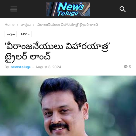
Home
వార్తలు
‘వీరాంజనేయులు విహారయాత్ర’ ట్రైలర్ లాంచ్
వార్తలు
సినిమా
‘వీరాంజనేయులు విహారయాత్ర’
ట్రైలర్ లాంచ్
0
By
newstelugu
-
August 8, 2024