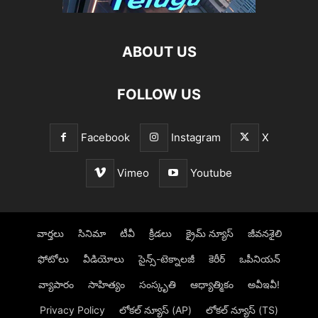
ABOUT US
FOLLOW US
Facebook
Instagram
X
Vimeo
Youtube
వార్తలు
సినిమా
టీవీ
క్రీడలు
క్రైమ్ న్యూస్‌
జీవనశైలి
ఫోటోలు
వీడియోలు
సైన్స్‌-టెక్నాలజీ
కెరీర్‌
ఒపీనియన్‌
వ్యాపారం
సాహిత్యం
సంస్కృతి
ఆధ్యాత్మికం
అవీఇవీ!
Privacy Policy
లోక‌ల్ న్యూస్‌ (AP)
లోక‌ల్ న్యూస్‌ (TS)