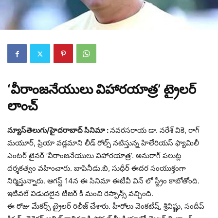
‘వీరాంజనేయులు విహారయాత్ర’ ట్రైలర్
లాంచ్
న్యూస్‌తెలుగు/హైద‌రాబాద్ సినిమా :
నవరసరాయ డా. నరేశ్ వికె, రాగ్‌
మయూర్‌, ప్రియా వడ్లమాని లీడ్ రోల్స్ నటిస్తున్న హిలేరియస్ ఫ్యామిలీ
ఎంటర్ టైనర్ ‘వీరాంజనేయులు విహారయాత్ర’. అనురాగ్‌ పలుట్ల
దర్శకత్వం వహించారు. బాపినీడు.బి, సుధీర్‌ ఈదర సంయుక్తంగా
నిర్మిస్తున్నారు. ఆగస్ట్ 14న ఈ సినిమా ఈటీవీ విన్ లో స్ట్రీం కాబోతోంది.
ఇటివలే విడుదలైన టీజర్ కి మంచి రెస్పాన్స్ వచ్చింది.
ఈ రోజు మేకర్స్ ట్రైలర్ రిలీజ్ చేశారు. హీరోలు వెంకటేష్, శ్రీవిష్ణు, సందీప్