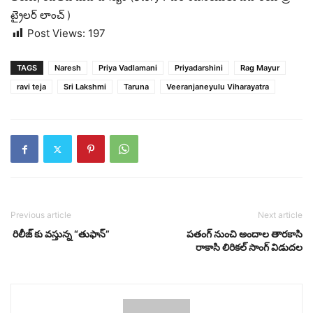
ట్రైలర్ లాంచ్ )
Post Views:
197
TAGS
Naresh
Priya Vadlamani
Priyadarshini
Rag Mayur
ravi teja
Sri Lakshmi
Taruna
Veeranjaneyulu Viharayatra
Previous article
Next article
రిలీజ్ కు వస్తున్న “తుఫాన్”
పతంగ్‌ నుంచి అందాల తారకాసి
రాకాసి లిరికల్‌ సాంగ్‌ విడుదల