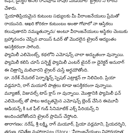
కిషన్, డైరెక్టర్ అనిల్ రావిపూడి సోషల్ మీడియాలో ట్రైలర్ ని లాంచ్
చేశారు.
‘ప్రియాతిప్రియమైన కుటుంబ సభ్యులకు మీ వీరాంజనేయులు ప్రేమతో
రాయునది. ఆఖరి కోరికగా కుటుంబం అంతా గోవాలో నా ఆస్తికలు
కలుపుతారని నమ్ముతున్నాను’ అంటూ వీరాంజనేయులు అస్థికల చెంబుకు
బ్రహ్మానందం చెప్పిన వాయిస్ ఓవర్ తో మొదలైన ట్రైలర్ ఆద్యంతం
ఆసక్తికరంగా సాగింది.
ఫ్యామిలీ ఎలిమెంట్స్, కథలోని ఎమోషన్స్ చాలా అద్భుతంగా వున్నాయి.
ఫ్యామిలీ కలిసి చూసే పర్ఫెక్ట్ ఫ్యామిలీ ఎంటర్ టైనర్ గా డైరెక్టర్ అనురాగ్
ఈ చిత్రాన్ని మలిచారని ట్రైలర్ చుస్తే అర్ధమౌతోంది.
డా. నరేశ్‌ నేచురల్ పెర్ఫార్మెన్స్ స్పెషల్ ఎట్రాక్షన్ గా నిలిచింది. ప్రియా
వడ్లమాని, రాగ్‌ మయూర్‌ పాత్రలు కూడా ఆసక్తికరంగా వున్నాయి.
మ్యూజిక్, విజువల్స్ టాప్ క్లాస్ గా వున్నాయి. మొత్తానికి ఫ్యామిలీ ఫన్
ఎలిమెంట్స్ తో పాటు అద్భుతమైన ఎమోషన్స్ బ్లెండ్ చేసిన ఈమూవీ
ఆడియన్స్ కి ఒక ఫీల్ గుడ్ సినిమాటిక్ ఎక్స్ పీరియన్స్ ని
అందించబోతోందని ట్రైలర్ ప్రామిస్ చేస్తోంది.
తారాగణం: నరేష్, శ్రీ లక్ష్మి, రాగ్ మయూర్, ప్రియా వడ్లమాని, ప్రియదర్శిని,
తరుణ, రవితేజ మహాదాస్యం (Story : ‘వీరాంజనేయులు విహారయాత్ర’