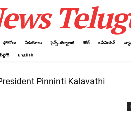
ews Telug
ఫోటోలు
వీడియోలు
సైన్స్‌-టెక్నాలజీ
కెరీర్‌
ఒపీనియన్‌
వ్య
్‌స్టోరీ
English
resident Pinninti Kalavathi