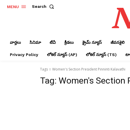
N
Search
MENU
వార్తలు
సినిమా
టీవీ
క్రీడలు
క్రైమ్ న్యూస్‌
జీవనశైలి
Privacy Policy
లోక‌ల్ న్యూస్‌ (AP)
లోక‌ల్ న్యూస్‌ (TS)
టాప
Tags
Women
's Section President Pinninti Kalavathi
Tag:
Women's Section P