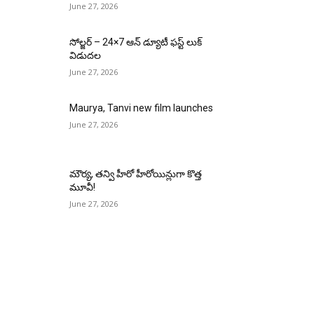
June 27, 2026
సోల్జర్ – 24×7 ఆన్ డ్యూటీ ఫస్ట్ లుక్
విడుదల
June 27, 2026
Maurya, Tanvi new film launches
June 27, 2026
మౌర్య‌, త‌న్వి హీరో హీరోయిన్లుగా కొత్త
మూవీ!
June 27, 2026