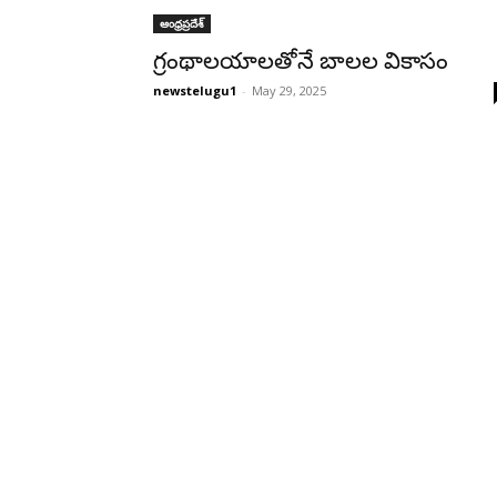
ఆంధ్రప్రదేశ్‌
గ్రంథాలయాలతోనే బాలల వికాసం
newstelugu1
-
May 29, 2025