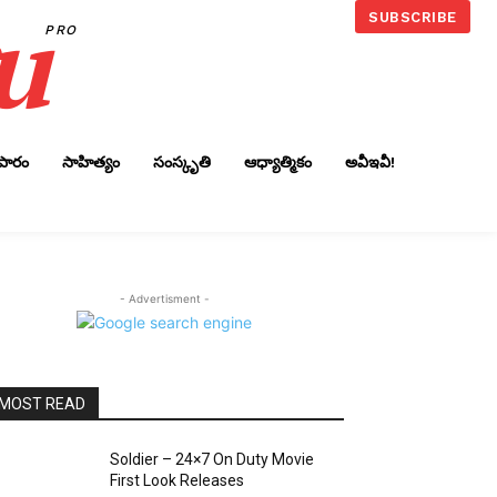
u
SUBSCRIBE
PRO
ాపారం
సాహిత్యం
సంస్కృతి
ఆధ్యాత్మికం
అవీఇవీ!
- Advertisment -
MOST READ
Soldier – 24×7 On Duty Movie
First Look Releases