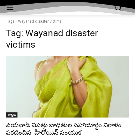
Tags
Wayanad disaster victims
Tag:
Wayanad disaster
victims
వార్తలు
వయనాడ్ విపత్తు బాధితుల సహాయార్థం విరాళం
ప్రకటించిన హీరోయిన్ సంయుక్త