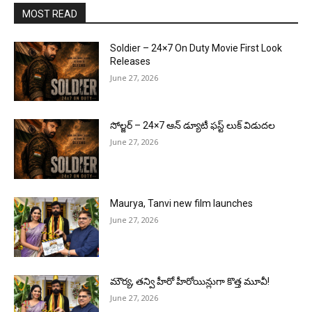
MOST READ
Soldier – 24×7 On Duty Movie First Look
Releases
June 27, 2026
సోల్జర్ – 24×7 ఆన్ డ్యూటీ ఫస్ట్ లుక్ విడుదల
June 27, 2026
Maurya, Tanvi new film launches
June 27, 2026
మౌర్య‌, త‌న్వి హీరో హీరోయిన్లుగా కొత్త మూవీ!
June 27, 2026