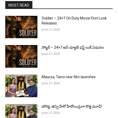
MOST READ
Soldier – 24×7 On Duty Movie First Look
Releases
June 27, 2026
సోల్జర్ – 24×7 ఆన్ డ్యూటీ ఫస్ట్ లుక్ విడుదల
June 27, 2026
Maurya, Tanvi new film launches
June 27, 2026
మౌర్య‌, త‌న్వి హీరో హీరోయిన్లుగా కొత్త మూవీ!
June 27, 2026