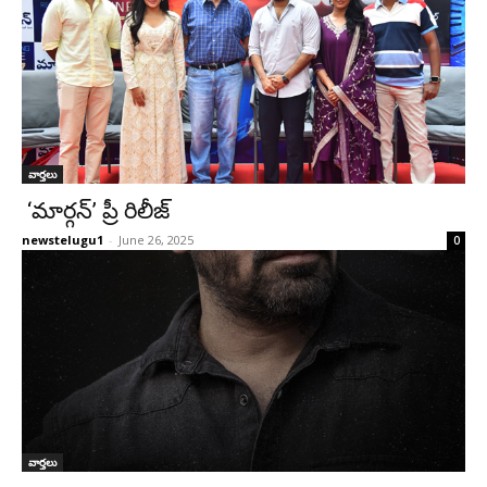
వార్తలు
‘మార్గన్’ ప్రీ రిలీజ్
newstelugu1
-
June 26, 2025
0
వార్తలు