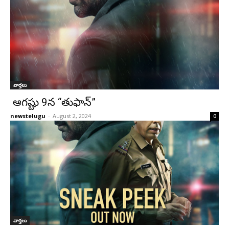
వార్తలు
ఆగష్టు 9న “తుఫాన్”
newstelugu
-
August 2, 2024
0
వార్తలు