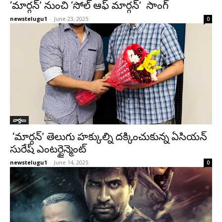
‘మార్గన్’ నుంచి ‘సోల్ ఆఫ్ మార్గన్’ సాంగ్
newstelugu1
-
June 23, 2025
0
వార్తలు
‘మార్గన్’ తెలుగు హక్కుల్ని దక్కించుకున్న ఏసియన్
సురేష్ ఎంటర్టైన్మెంట్
newstelugu1
-
June 14, 2025
0