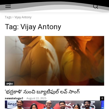
Tags
Vijay
Antony
Tag:
Vijay Antony
వార్తలు
‘భద్రకాళి’ నుంచి బ్యూటీఫుల్ లవ్ సాంగ్
newstelugu1
-
August 22, 2025
0