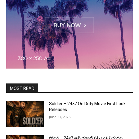
MOST READ
Soldier – 24×7 On Duty Movie First Look
Releases
June 27, 2026
సోల్జర్ – 24×7 ఆన్ డ్యూటీ ఫస్ట్ లుక్ విడుదల