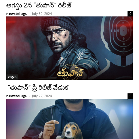
ఆగస్టు 2న “తుఫాన్” రిలీజ్
newstelugu
-
July 30, 2024
0
వార్తలు
“తుఫాన్” ప్రీ రిలీజ్ వేడుక
newstelugu
-
July 27, 2024
0