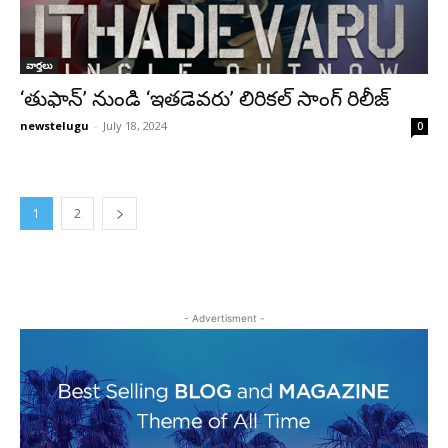
వార్తలు
‘తుఫాన్’ నుండి ‘ఇతడెవరు’ లిరికల్ సాంగ్ రిలీజ్
newstelugu
-
July 18, 2024
0
1
2
- Advertisment -