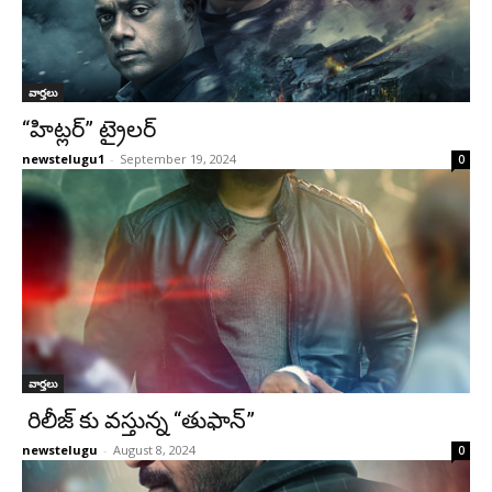
వార్తలు
“హిట్లర్” ట్రైలర్
newstelugu1
-
September 19, 2024
0
వార్తలు
రిలీజ్ కు వస్తున్న “తుఫాన్”
newstelugu
-
August 8, 2024
0