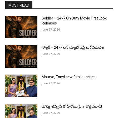
MOST READ
Soldier – 24×7 On Duty Movie First Look
Releases
June 27, 2026
సోల్జర్ – 24×7 ఆన్ డ్యూటీ ఫస్ట్ లుక్ విడుదల
June 27, 2026
Maurya, Tanvi new film launches
June 27, 2026
మౌర్య‌, త‌న్వి హీరో హీరోయిన్లుగా కొత్త మూవీ!
June 27, 2026