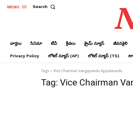
N
Search
MENU
వార్తలు
సినిమా
టీవీ
క్రీడలు
క్రైమ్ న్యూస్‌
జీవనశైలి
Privacy Policy
లోక‌ల్ న్యూస్‌ (AP)
లోక‌ల్ న్యూస్‌ (TS)
టాప
Tags
Vice Chairman Vangapandu Appalanaidu
Tag:
Vice Chairman Va