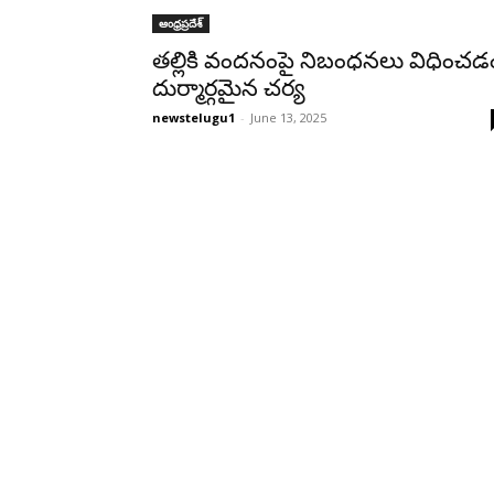
ఆంధ్రప్రదేశ్‌
తల్లికి వందనంపై నిబంధనలు విధించ‌డ
దుర్మార్గమైన చర్య
newstelugu1
-
June 13, 2025