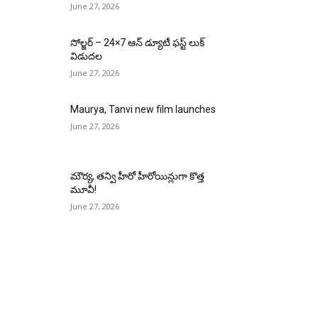
June 27, 2026
సోల్జర్ – 24×7 ఆన్ డ్యూటీ ఫస్ట్ లుక్
విడుదల
June 27, 2026
Maurya, Tanvi new film launches
June 27, 2026
మౌర్య‌, త‌న్వి హీరో హీరోయిన్లుగా కొత్త
మూవీ!
June 27, 2026