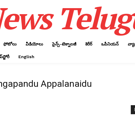
ews Telug
ఫోటోలు
వీడియోలు
సైన్స్‌-టెక్నాలజీ
కెరీర్‌
ఒపీనియన్‌
వ్య
్‌స్టోరీ
English
ngapandu Appalanaidu