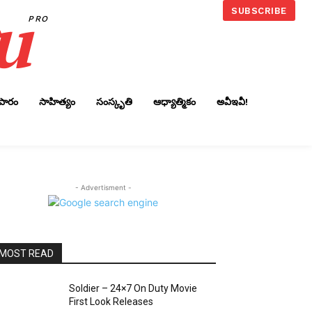
u
SUBSCRIBE
PRO
ాపారం
సాహిత్యం
సంస్కృతి
ఆధ్యాత్మికం
అవీఇవీ!
- Advertisment -
MOST READ
Soldier – 24×7 On Duty Movie
First Look Releases