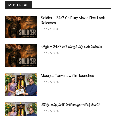
MOST READ
Soldier – 24×7 On Duty Movie First Look
Releases
June 27, 2026
సోల్జర్ – 24×7 ఆన్ డ్యూటీ ఫస్ట్ లుక్ విడుదల
June 27, 2026
Maurya, Tanvi new film launches
June 27, 2026
మౌర్య‌, త‌న్వి హీరో హీరోయిన్లుగా కొత్త మూవీ!
June 27, 2026