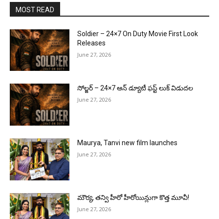
MOST READ
Soldier – 24×7 On Duty Movie First Look
Releases
June 27, 2026
సోల్జర్ – 24×7 ఆన్ డ్యూటీ ఫస్ట్ లుక్ విడుదల
June 27, 2026
Maurya, Tanvi new film launches
June 27, 2026
మౌర్య‌, త‌న్వి హీరో హీరోయిన్లుగా కొత్త మూవీ!
June 27, 2026