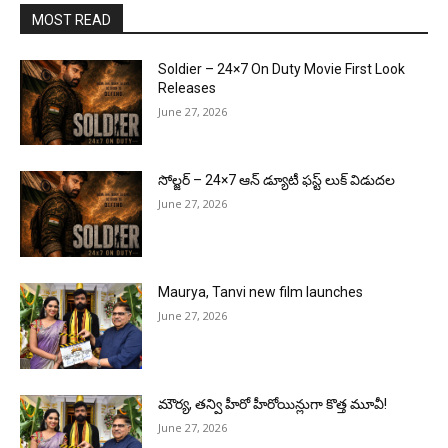
MOST READ
Soldier – 24×7 On Duty Movie First Look
Releases
June 27, 2026
సోల్జర్ – 24×7 ఆన్ డ్యూటీ ఫస్ట్ లుక్ విడుదల
June 27, 2026
Maurya, Tanvi new film launches
June 27, 2026
మౌర్య‌, త‌న్వి హీరో హీరోయిన్లుగా కొత్త మూవీ!
June 27, 2026