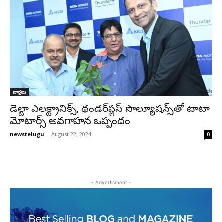
వార్తలు
డెల్టా ఎలక్ట్రానిక్స్‌, థండర్‌ప్లస్‌ సొల్యూషన్స్‌తో టాటా
మోటార్స్‌ అవగాహన ఒప్పందం
newstelugu
-
August 22, 2024
0
- Advertisment -