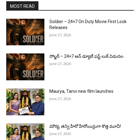
MOST READ
Soldier – 24×7 On Duty Movie First Look
Releases
June 27, 2026
సోల్జర్ – 24×7 ఆన్ డ్యూటీ ఫస్ట్ లుక్ విడుదల
June 27, 2026
Maurya, Tanvi new film launches
June 27, 2026
మౌర్య‌, త‌న్వి హీరో హీరోయిన్లుగా కొత్త మూవీ!
June 27, 2026