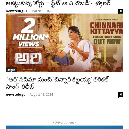
ఆకట్టుకున్న ‘కోర్టు – స్టేట్ vs ఎ నోబడీ’- ట్రైలర్
newstelugu1
-
March 1, 2025
0
వార్తలు
‘అరి’ సినిమా నుంచి ‘చిన్నారి కిట్టయ్య’ లిరికల్
సాంగ్ రిలీజ్
newstelugu
-
August 18, 2024
0
- Advertisment -