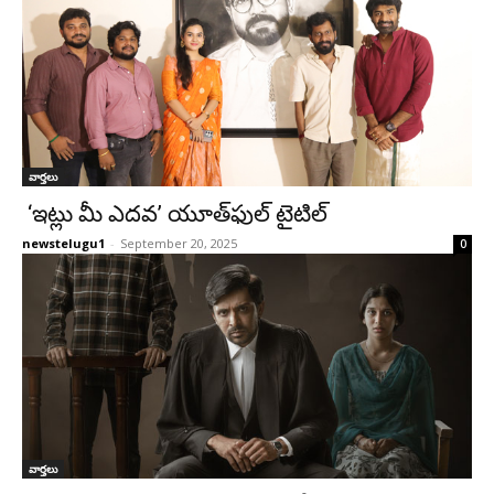
వార్తలు
‘ఇట్లు మీ ఎదవ’ యూత్‌ఫుల్ టైటిల్
newstelugu1
-
September 20, 2025
0
వార్తలు