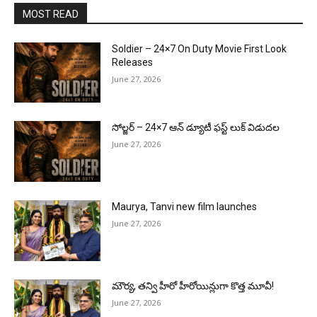
MOST READ
Soldier – 24×7 On Duty Movie First Look
Releases
June 27, 2026
సోల్జర్ – 24×7 ఆన్ డ్యూటీ ఫస్ట్ లుక్ విడుదల
June 27, 2026
Maurya, Tanvi new film launches
June 27, 2026
మౌర్య‌, త‌న్వి హీరో హీరోయిన్లుగా కొత్త మూవీ!
June 27, 2026