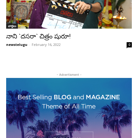
వార్తలు
నాని `దసరా` చిత్రం షురూ!
newstelugu
-
February 16, 2022
0
- Advertisment -