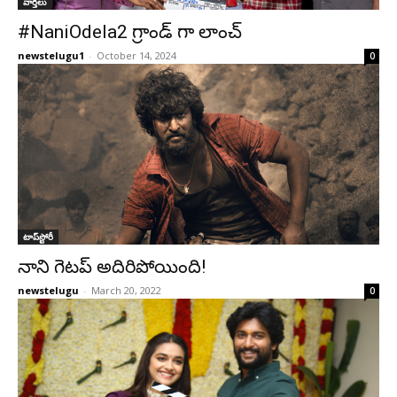
వార్తలు
#NaniOdela2 గ్రాండ్ గా లాంచ్
newstelugu1
-
October 14, 2024
0
టాప్‌స్టోరీ
నాని గెట‌ప్ అదిరిపోయింది!
newstelugu
-
March 20, 2022
0