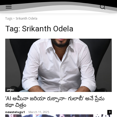
Tags
Srikanth Odela
Tag:
Srikanth Odela
వార్తలు
‘Al అమీనా జరియా రుక్సానా- గులాబీ’ అనే ప్రేమ
కథా చిత్రం
newstelugu1
-
March 11, 2025
0