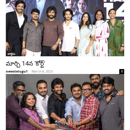
వార్తలు
మార్చి 14న ‘కోర్ట్’
newstelugu1
-
March 8, 2025
0