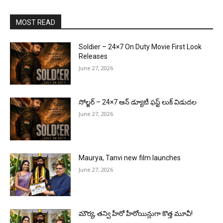
MOST READ
Soldier – 24×7 On Duty Movie First Look
Releases
June 27, 2026
సోల్జర్ – 24×7 ఆన్ డ్యూటీ ఫస్ట్ లుక్ విడుదల
June 27, 2026
Maurya, Tanvi new film launches
June 27, 2026
మౌర్య‌, త‌న్వి హీరో హీరోయిన్లుగా కొత్త మూవీ!