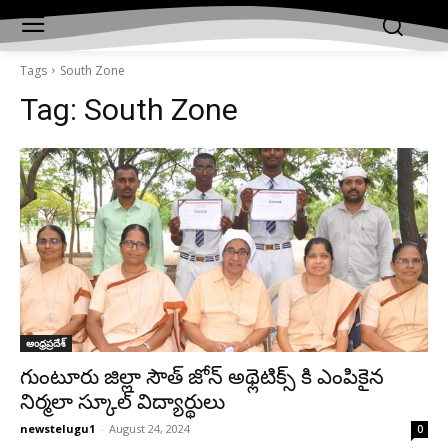
Tags
South Zone
Tag:
South Zone
ఆంధ్రప్రదేశ్‌
గుంటూరు జిల్లా సౌత్ జోన్ అథ్లెటిక్స్ కి ఎంపికైన
నిర్మలా స్కూల్ విద్యార్థులు
newstelugu1
-
August 24, 2024
0