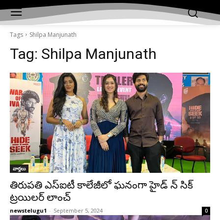
Tags
Shilpa Manjunath
Tag:
Shilpa Manjunath
వార్తలు
తిరుపతి ఎస్ఐటీ కాలేజీలో ఘనంగా హైడ్ న్ సిక్
ట్రయిలర్ లాంచ్
newstelugu1
-
September 5, 2024
0