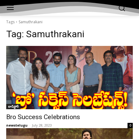
Tags
Samuthrakani
Tag:
Samuthrakani
టాప్‌స్టోరీ
Bro Success Celebrations
newstelugu
-
July 28, 2023
0