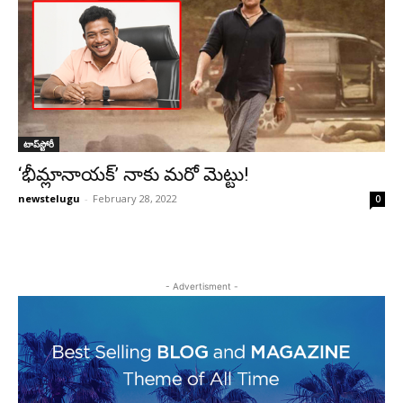
టాప్‌స్టోరీ
‘భీమ్లానాయక్‌’ నాకు మరో మెట్టు!
newstelugu
-
February 28, 2022
0
- Advertisment -