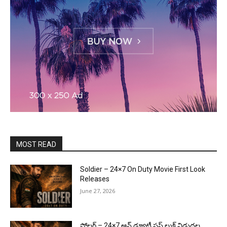
MOST READ
Soldier – 24×7 On Duty Movie First Look
Releases
June 27, 2026
సోల్జర్ – 24×7 ఆన్ డ్యూటీ ఫస్ట్ లుక్ విడుదల