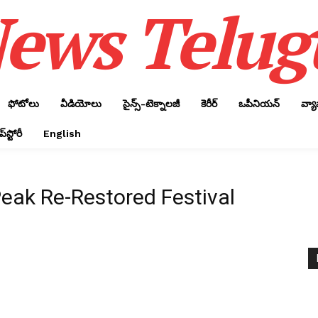
ews Telug
ఫోటోలు
వీడియోలు
సైన్స్‌-టెక్నాలజీ
కెరీర్‌
ఒపీనియన్‌
వ్య
్‌స్టోరీ
English
eak Re-Restored Festival