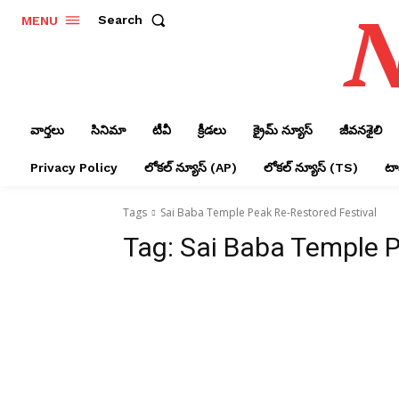
N
Search
MENU
వార్తలు
సినిమా
టీవీ
క్రీడలు
క్రైమ్ న్యూస్‌
జీవనశైలి
Privacy Policy
లోక‌ల్ న్యూస్‌ (AP)
లోక‌ల్ న్యూస్‌ (TS)
టాప
Tags
Sai Baba Temple Peak Re-Restored Festival
Tag:
Sai Baba Temple P