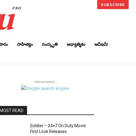
u
SUBSCRIBE
PRO
ాపారం
సాహిత్యం
సంస్కృతి
ఆధ్యాత్మికం
అవీఇవీ!
- Advertisment -
MOST READ
Soldier – 24×7 On Duty Movie
First Look Releases