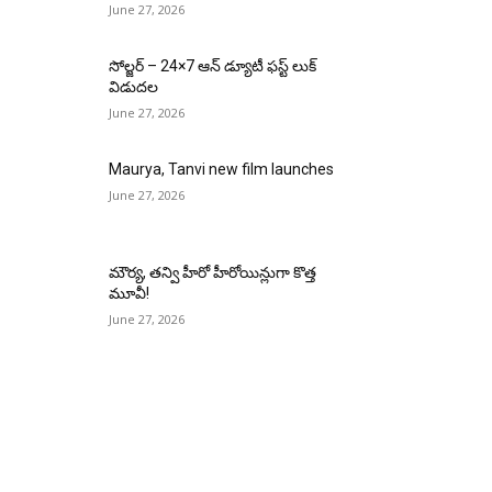
June 27, 2026
సోల్జర్ – 24×7 ఆన్ డ్యూటీ ఫస్ట్ లుక్
విడుదల
June 27, 2026
Maurya, Tanvi new film launches
June 27, 2026
మౌర్య‌, త‌న్వి హీరో హీరోయిన్లుగా కొత్త
మూవీ!
June 27, 2026