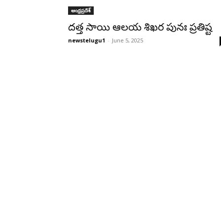
ఆంధ్రప్రదేశ్‌
దత్త సాయి ఆలయ శిఖర పునః ప్రతిష్ట
newstelugu1
-
June 5, 2025