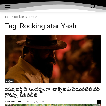
Tags
Rocking star Yash
Tag:
Rocking star Yash
వార్తలు
య‌ష్ బ‌ర్త్ డే సంద‌ర్భంగా ‘టాక్సిక్: ఎ ఫెయిరీటేల్ ఫర్
గ్రోనప్స్’ పీక్ రిలీజ్‌
newstelugu1
-
January 8, 2025
0