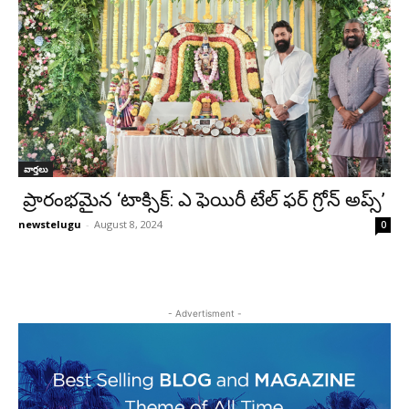
వార్తలు
ప్రారంభ‌మైన ‘టాక్సిక్: ఎ ఫెయిరీ టేల్ ఫ‌ర్ గ్రోన్ అప్స్‌’
newstelugu
-
August 8, 2024
0
- Advertisment -