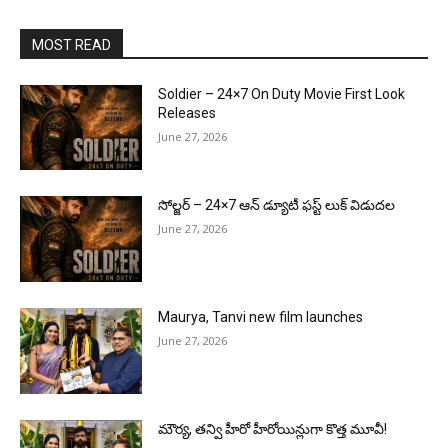
MOST READ
Soldier – 24×7 On Duty Movie First Look
Releases
June 27, 2026
సోల్జర్ – 24×7 ఆన్ డ్యూటీ ఫస్ట్ లుక్ విడుదల
June 27, 2026
Maurya, Tanvi new film launches
June 27, 2026
మౌర్య‌, త‌న్వి హీరో హీరోయిన్లుగా కొత్త మూవీ!