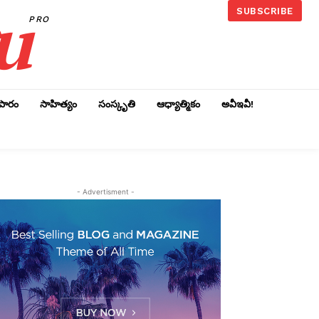
u
SUBSCRIBE
PRO
ాపారం
సాహిత్యం
సంస్కృతి
ఆధ్యాత్మికం
అవీఇవీ!
- Advertisment -