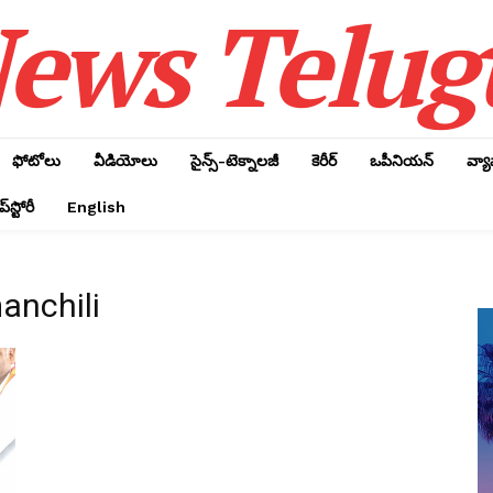
ews Telug
ఫోటోలు
వీడియోలు
సైన్స్‌-టెక్నాలజీ
కెరీర్‌
ఒపీనియన్‌
వ్య
్‌స్టోరీ
English
anchili