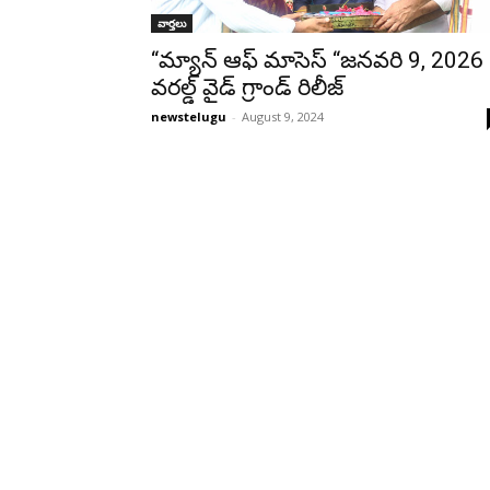
వార్తలు
“మ్యాన్ ఆఫ్ మాసెస్ “జ‌న‌వ‌రి 9, 2026
వ‌ర‌ల్డ్ వైడ్ గ్రాండ్ రిలీజ్
newstelugu
-
August 9, 2024