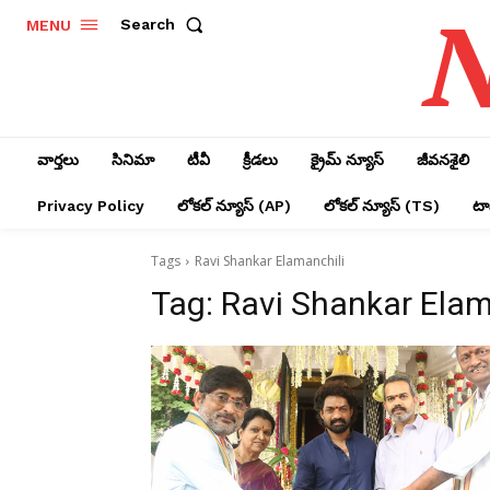
N
Search
MENU
వార్తలు
సినిమా
టీవీ
క్రీడలు
క్రైమ్ న్యూస్‌
జీవనశైలి
Privacy Policy
లోక‌ల్ న్యూస్‌ (AP)
లోక‌ల్ న్యూస్‌ (TS)
టాప
Tags
Ravi Shankar Elamanchili
Tag:
Ravi Shankar Elam