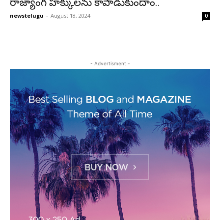
రాజ్యాంగ హక్కులను కాపాడుకుందాం..
newstelugu
-
August 18, 2024
0
- Advertisment -