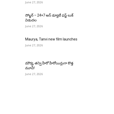
June 27, 2026
సోల్జర్ – 24×7 ఆన్ డ్యూటీ ఫస్ట్ లుక్
విడుదల
June 27, 2026
Maurya, Tanvi new film launches
June 27, 2026
మౌర్య‌, త‌న్వి హీరో హీరోయిన్లుగా కొత్త
మూవీ!
June 27, 2026