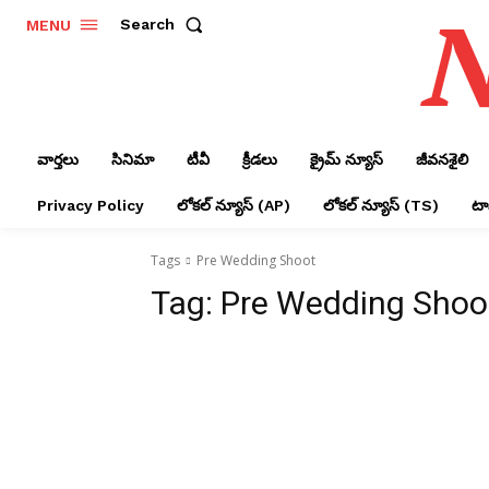
N
Search
MENU
వార్తలు
సినిమా
టీవీ
క్రీడలు
క్రైమ్ న్యూస్‌
జీవనశైలి
Privacy Policy
లోక‌ల్ న్యూస్‌ (AP)
లోక‌ల్ న్యూస్‌ (TS)
టాప
Tags
Pre Wedding Shoot
Tag:
Pre Wedding Shoo