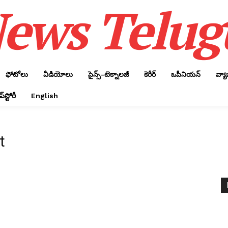
ews Telug
ఫోటోలు
వీడియోలు
సైన్స్‌-టెక్నాలజీ
కెరీర్‌
ఒపీనియన్‌
వ్య
్‌స్టోరీ
English
t