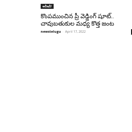
అవీఇవీ!
కొంపముంచిన ప్రీ వెడ్డింగ్‌ షూట్‌..
చావుబ‌తుకుల మ‌ధ్య‌ కొత్త జంట
newstelugu
-
April 17, 2022