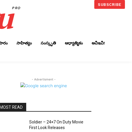
u
SUBSCRIBE
PRO
ాపారం
సాహిత్యం
సంస్కృతి
ఆధ్యాత్మికం
అవీఇవీ!
- Advertisment -
MOST READ
Soldier – 24×7 On Duty Movie
First Look Releases